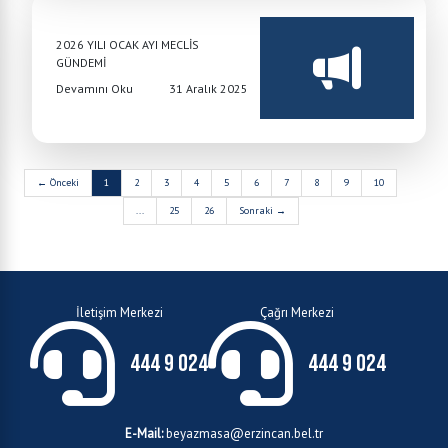
2026 YILI OCAK AYI MECLİS
GÜNDEMİ
Devamını Oku
31 Aralık 2025
← Önceki
1
2
3
4
5
6
7
8
9
10
...
25
26
Sonraki →
İletişim Merkezi
Çağrı Merkezi
444 9 024
444 9 024
E-Mail:
beyazmasa@erzincan.bel.tr