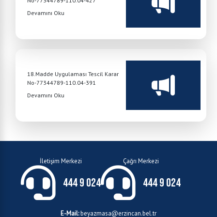
No-77344789-110.04-427
Devamını Oku
18.Madde Uygulaması Tescil Karar
No-77344789-110.04-391
Devamını Oku
İletişim Merkezi
Çağrı Merkezi
444 9 024
444 9 024
E-Mail:
beyazmasa@erzincan.bel.tr