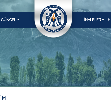
GÜNCEL
İHALELER
H
ŞİM