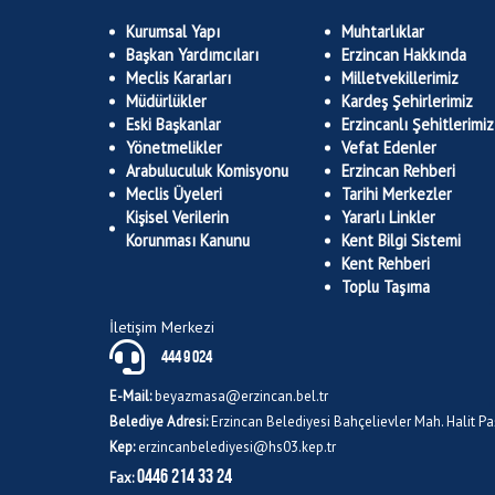
Kurumsal Yapı
Muhtarlıklar
Başkan Yardımcıları
Erzincan Hakkında
Meclis Kararları
Milletvekillerimiz
Müdürlükler
Kardeş Şehirlerimiz
Eski Başkanlar
Erzincanlı Şehitlerimiz
Yönetmelikler
Vefat Edenler
Arabuluculuk Komisyonu
Erzincan Rehberi
Meclis Üyeleri
Tarihi Merkezler
Kişisel Verilerin
Yararlı Linkler
Korunması Kanunu
Kent Bilgi Sistemi
Kent Rehberi
Toplu Taşıma
İletişim Merkezi
444 9 024
E-Mail:
beyazmasa@erzincan.bel.tr
Belediye Adresi:
Erzincan Belediyesi Bahçelievler Mah. Halit 
Kep:
erzincanbelediyesi@hs03.kep.tr
0446 214 33 24
Fax: