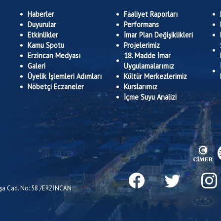
Haberler
Faaliyet Raporları
Duyurular
Performans
Etkinlikler
İmar Plan Değişiklikleri
Kamu Spotu
Projelerimiz
Erzincan Medyası
18. Madde İmar
Galeri
Uygulamalarımız
Üyelik İşlemleri Adımları
Kültür Merkezlerimiz
Nöbetçi Eczaneler
Kurslarımız
İçme Suyu Analizi
Paşa Cad. No: 58 /ERZİNCAN