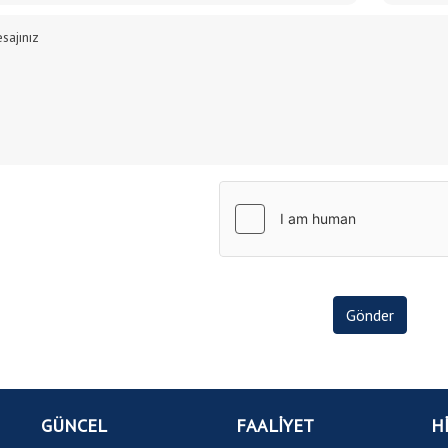
Gönder
GÜNCEL
FAALİYET
H