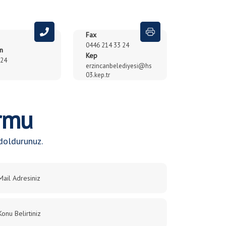
Fax
0446 214 33 24
n
Anasayfa
/
İletişim
/
İLETİŞİM
Kep
024
erzincanbelediyesi@hs
03.kep.tr
ormu
doldurunuz.