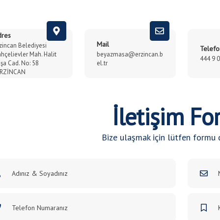
dres
Mail
zincan Belediyesi
Telefo
hçelievler Mah. Halit
beyazmasa@erzincan.b
444 9 
şa Cad. No: 58
el.tr
ERZİNCAN
İletişim F
Bize ulaşmak için lütfen formu 