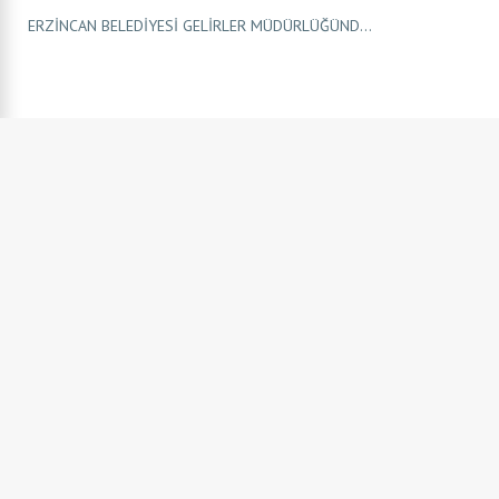
ERZİNCAN BELEDİYESİ GELİRLER MÜDÜRLÜĞÜND...
2026 YILI MAYIS AYI MECLİS GÜNDEMİ
2026 YILI NİSAN AYI MECLİS GÜNDEMİ