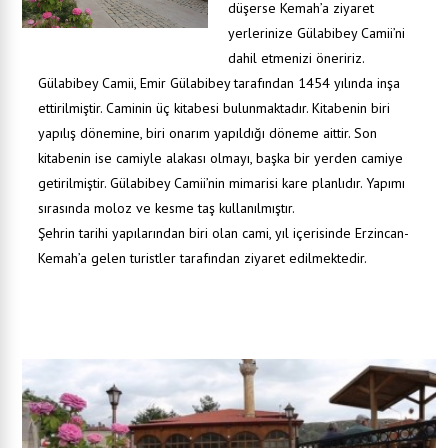
düşerse Kemah’a ziyaret
yerlerinize Gülabibey Camii’ni
dahil etmenizi öneririz.
Gülabibey Camii, Emir Gülabibey tarafından 1454 yılında inşa
ettirilmiştir. Caminin üç kitabesi bulunmaktadır. Kitabenin biri
yapılış dönemine, biri onarım yapıldığı döneme aittir. Son
kitabenin ise camiyle alakası olmayı, başka bir yerden camiye
getirilmiştir. Gülabibey Camii’nin mimarisi kare planlıdır. Yapımı
sırasında moloz ve kesme taş kullanılmıştır.
Şehrin tarihi yapılarından biri olan cami, yıl içerisinde Erzincan-
Kemah’a gelen turistler tarafından ziyaret edilmektedir.