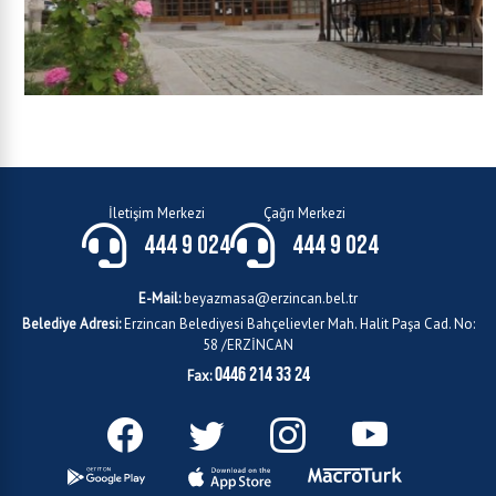
İletişim Merkezi
Çağrı Merkezi
444 9 024
444 9 024
E-Mail:
beyazmasa@erzincan.bel.tr
Belediye Adresi:
Erzincan Belediyesi Bahçelievler Mah. Halit Paşa Cad. No:
58 /ERZİNCAN
0446 214 33 24
Fax: