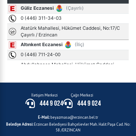
İletişim Merkezi
Çağrı Merkezi
444 9 024
444 9 024
E-Mail:
beyazmasa@erzincan.bel.tr
Belediye Adresi:
Erzincan Belediyesi Bahçelievler Mah. Halit Paşa Cad. No:
58 /ERZİNCAN