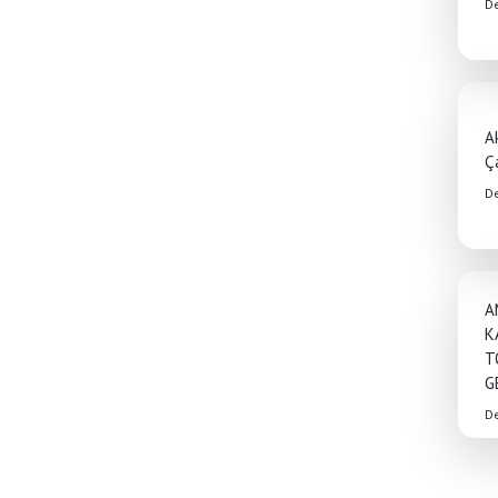
D
A
Ç
D
A
K
T
G
D