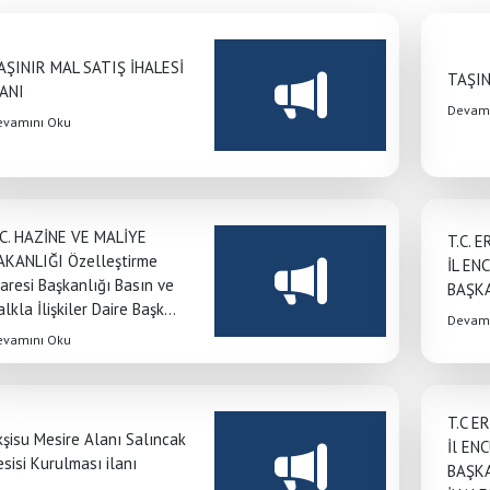
AŞINIR MAL SATIŞ İHALESİ
TAŞIN
LANI
Devamı
evamını Oku
.C. HAZİNE VE MALİYE
T.C. 
AKANLIĞI Özelleştirme
İL EN
daresi Başkanlığı Basın ve
BAŞKA
lkla İlişkiler Daire Başk...
Devamı
evamını Oku
T.C E
kşisu Mesire Alanı Salıncak
İl EN
sisi Kurulması ilanı
BAŞK