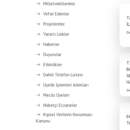
Milletvekillerimiz
Vefat Edenler
T
Projelerimiz
İ
D
Yararlı Linkler
Haberler
Duyurular
T
Etkinlikler
B
Dahili Telefon Listesi
İ
Ha
Üyelik İşlemleri Adımları
D
Meclis Üyeleri
Nöbetçi Eczaneler
Kişisel Verilerin Korunması
E
Kanunu
Te