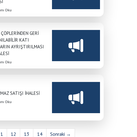
Sİ
nı Oku
 ÇÖPLERİNDEN GERİ
ILABİLİR KATI
ARIN AYRIŞTIRILMASI
ALESİ
nı Oku
MAZ SATIŞI İHALESİ
nı Oku
11
12
13
14
Sonraki →