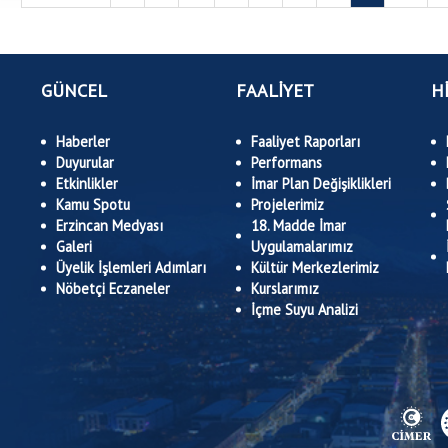
GÜNCEL
FAALİYET
H
Haberler
Faaliyet Raporları
Duyurular
Performans
Etkinlikler
İmar Plan Değişiklikleri
Kamu Spotu
Projelerimiz
Erzincan Medyası
18. Madde İmar
Galeri
Uygulamalarımız
Üyelik İşlemleri Adımları
Kültür Merkezlerimiz
Nöbetçi Eczaneler
Kurslarımız
İçme Suyu Analizi