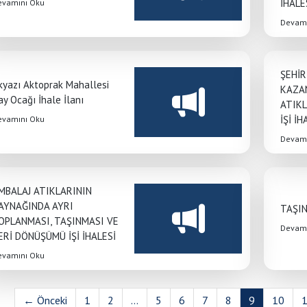
İHALE
evamını Oku
Devamı
ŞEHİR
kyazı Aktoprak Mahallesi
KAZAN
ay Ocağı İhale İlanı
ATIKL
İŞİ İH
evamını Oku
Devamı
MBALAJ ATIKLARININ
AYNAĞINDA AYRI
TAŞIN
OPLANMASI, TAŞINMASI VE
Devamı
ERİ DÖNÜŞÜMÜ İŞİ İHALESİ
evamını Oku
← Önceki
1
2
...
5
6
7
8
9
10