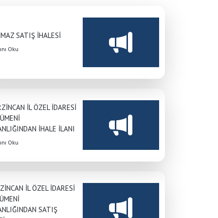
MAZ SATIŞ İHALESİ
nı Oku
ERZİNCAN İL ÖZEL İDARESİ
CÜMENİ
NLIĞINDAN İHALE İLANI
nı Oku
RZİNCAN İL ÖZEL İDARESİ
CÜMENİ
Anasayfa
/
İhaleler
/
İHALELER
ANLIĞINDAN SATIŞ