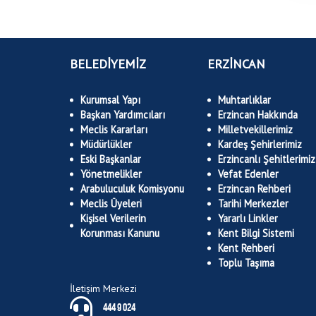
BELEDİYEMİZ
ERZİNCAN
Kurumsal Yapı
Muhtarlıklar
Başkan Yardımcıları
Erzincan Hakkında
Meclis Kararları
Milletvekillerimiz
Müdürlükler
Kardeş Şehirlerimiz
Eski Başkanlar
Erzincanlı Şehitlerimiz
Yönetmelikler
Vefat Edenler
Arabuluculuk Komisyonu
Erzincan Rehberi
Meclis Üyeleri
Tarihi Merkezler
Kişisel Verilerin
Yararlı Linkler
Korunması Kanunu
Kent Bilgi Sistemi
Kent Rehberi
Toplu Taşıma
İletişim Merkezi
444 9 024