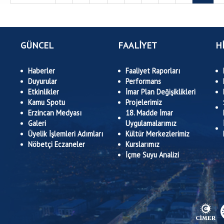
GÜNCEL
FAALİYET
H
Haberler
Faaliyet Raporları
Duyurular
Performans
Etkinlikler
İmar Plan Değişiklikleri
Kamu Spotu
Projelerimiz
Erzincan Medyası
18. Madde İmar
Galeri
Uygulamalarımız
Üyelik İşlemleri Adımları
Kültür Merkezlerimiz
Nöbetçi Eczaneler
Kurslarımız
İçme Suyu Analizi