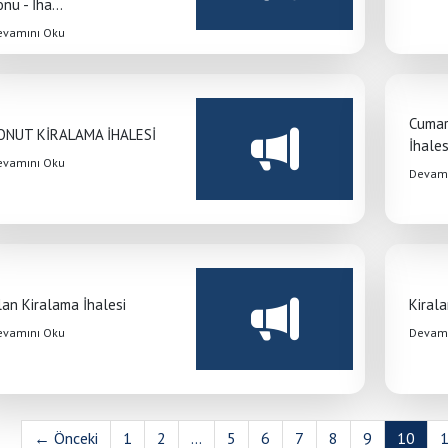
nu - İha...
evamını Oku
Cumart
ONUT KİRALAMA İHALESİ
İhales
evamını Oku
Devamı
lan Kiralama İhalesi
Kirala
evamını Oku
Devamı
← Önceki
1
2
...
5
6
7
8
9
10