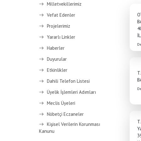
Milletvekillerimiz
O
Vefat Edenler
B
Projelerimiz
4
İ
Yararlı Linkler
D
Haberler
Duyurular
Etkinlikler
T
B
Dahili Telefon Listesi
D
Üyelik İşlemleri Adımları
Meclis Üyeleri
Nöbetçi Eczaneler
T
Kişisel Verilerin Korunması
Ya
Kanunu
3