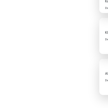
Ko
D
K
D
A
D