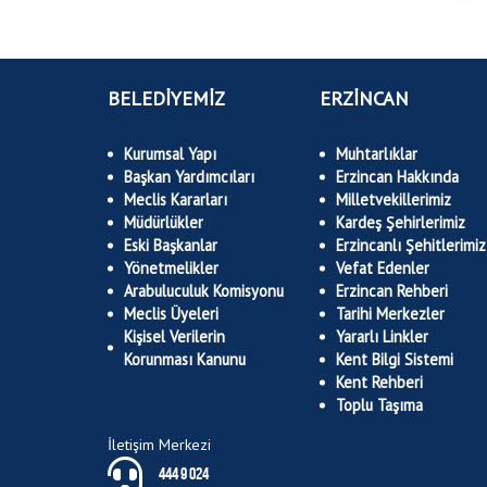
BELEDİYEMİZ
ERZİNCAN
Kurumsal Yapı
Muhtarlıklar
Başkan Yardımcıları
Erzincan Hakkında
Meclis Kararları
Milletvekillerimiz
Müdürlükler
Kardeş Şehirlerimiz
Eski Başkanlar
Erzincanlı Şehitlerimiz
Yönetmelikler
Vefat Edenler
Arabuluculuk Komisyonu
Erzincan Rehberi
Meclis Üyeleri
Tarihi Merkezler
Kişisel Verilerin
Yararlı Linkler
Korunması Kanunu
Kent Bilgi Sistemi
Kent Rehberi
Toplu Taşıma
İletişim Merkezi
444 9 024