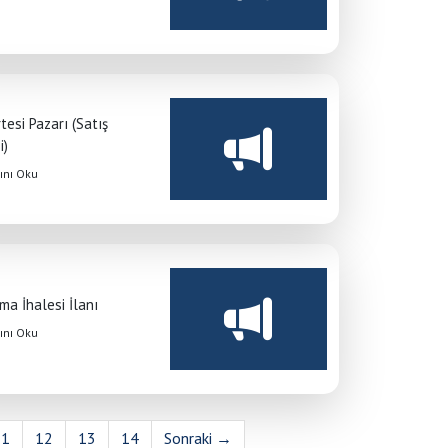
esi Pazarı (Satış
i)
nı Oku
ma İhalesi İlanı
nı Oku
11
12
13
14
Sonraki →