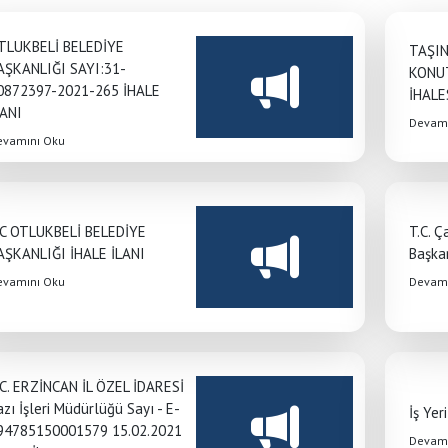
TLUKBELİ BELEDİYE
TAŞIN
AŞKANLIĞI SAYI:31-
KONU
0872397-2021-265 İHALE
İHALE
LANI
Devamı
evamını Oku
.C OTLUKBELİ BELEDİYE
T.C. 
AŞKANLIĞI İHALE İLANI
Başkan
evamını Oku
Devamı
.C. ERZİNCAN İL ÖZEL İDARESİ
zı İşleri Müdürlüğü Sayı - E­
İş Yer
9478515­000­1579 15.02.2021
Devamı