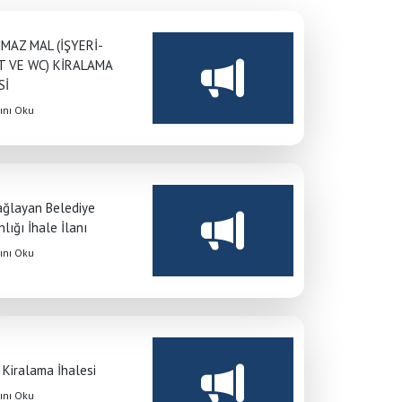
MAZ MAL (İŞYERİ-
T VE WC) KİRALAMA
Sİ
nı Oku
Çağlayan Belediye
lığı İhale İlanı
nı Oku
i Kiralama İhalesi
Anasayfa
/
İhaleler
/
İHALELER
nı Oku