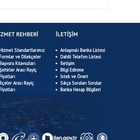
İZMET REHBERİ
İLETİŞİM
Hizmet Standartlarımız
Anlaşmalı Banka Listesi
Formlar ve Dilekçeler
Dahili Telefon Listesi
Başvuru Kılavuzları
İletişim
Şehirler Arası Rayiç
Bilgi Edinme
Fiyatları
İstek ve Öneri
İlçeler Arası Rayiç
Sıkça Sorulan Sorular
Fiyatları
Banka Hesap Bilgileri