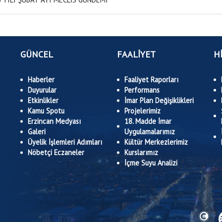
GÜNCEL
FAALİYET
H
Haberler
Faaliyet Raporları
Duyurular
Performans
Etkinlikler
İmar Plan Değişiklikleri
Kamu Spotu
Projelerimiz
Erzincan Medyası
18. Madde İmar
Galeri
Uygulamalarımız
Üyelik İşlemleri Adımları
Kültür Merkezlerimiz
Nöbetçi Eczaneler
Kurslarımız
İçme Suyu Analizi