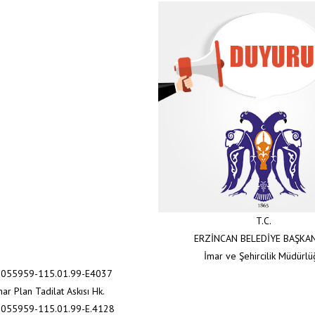
T.C.
ERZİNCAN BELEDİYE BAŞKAN
İmar ve Şehircilik Müdürl
45055959-115.01.99-E4037
ar Plan Tadilat Askısı Hk.
45055959-115.01.99-E.4128