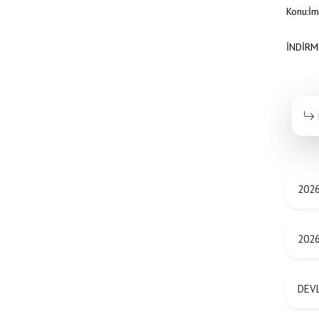
Konu:İma
İNDİRM
202
2026
DEVL