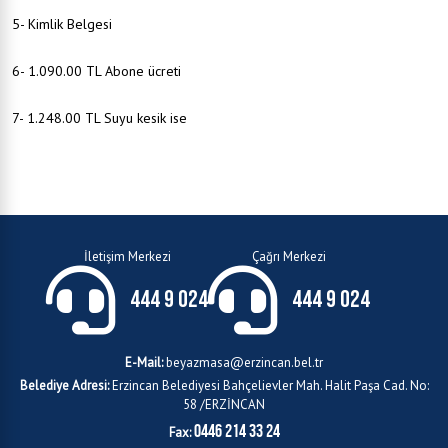
5- Kimlik Belgesi
6- 1.090.00 TL Abone ücreti
7- 1.248.00 TL Suyu kesik ise
İletişim Merkezi
Çağrı Merkezi
444 9 024
444 9 024
E-Mail:
beyazmasa@erzincan.bel.tr
Belediye Adresi:
Erzincan Belediyesi Bahçelievler Mah. Halit Paşa Cad. No:
58 /ERZİNCAN
0446 214 33 24
Fax: