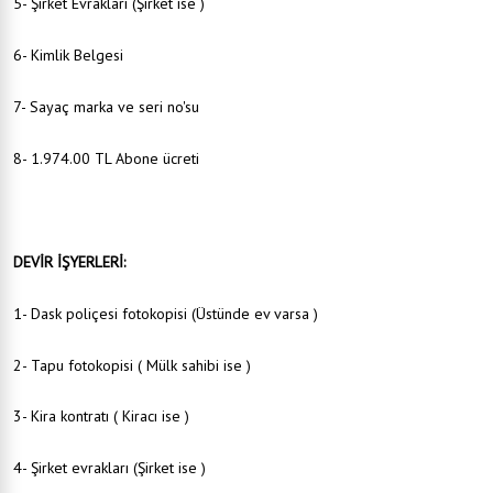
5- Şirket Evrakları (Şirket ise )
6- Kimlik Belgesi
7- Sayaç marka ve seri no'su
8- 1.974.00 TL Abone ücreti
DEVİR İŞYERLERİ:
1- Dask poliçesi fotokopisi (Üstünde ev varsa )
2- Tapu fotokopisi ( Mülk sahibi ise )
3- Kira kontratı ( Kiracı ise )
4- Şirket evrakları (Şirket ise )