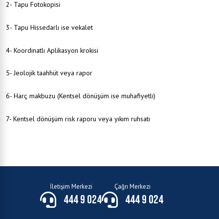
2- Tapu Fotokopisi
3- Tapu Hissedarlı ise vekalet
4- Koordinatlı Aplikasyon krokisi
5- Jeolojik taahhüt veya rapor
6- Harç makbuzu (Kentsel dönüşüm ise muhafiyetli)
7- Kentsel dönüşüm risk raporu veya yıkım ruhsatı
İletişim Merkezi
Çağrı Merkezi
444 9 024
444 9 024