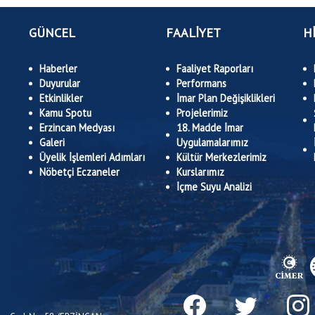
GÜNCEL
FAALİYET
H
Haberler
Faaliyet Raporları
Duyurular
Performans
Etkinlikler
İmar Plan Değişiklikleri
Kamu Spotu
Projelerimiz
Erzincan Medyası
18. Madde İmar
Galeri
Uygulamalarımız
Üyelik İşlemleri Adımları
Kültür Merkezlerimiz
Nöbetçi Eczaneler
Kurslarımız
İçme Suyu Analizi