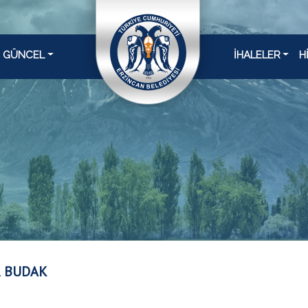
GÜNCEL
İHALELER
H
R BUDAK