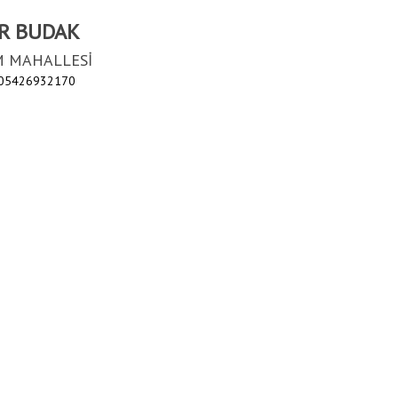
R BUDAK
M MAHALLESİ
 05426932170