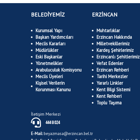
BELEDİYEMİZ
ERZİNCAN
Kurumsal Yapı
Muhtarlıklar
Başkan Yardımcıları
Erzincan Hakkında
Meclis Kararları
Milletvekillerimiz
Müdürlükler
Kardeş Şehirlerimiz
Eski Başkanlar
Erzincanlı Şehitlerimiz
Yönetmelikler
Vefat Edenler
Arabuluculuk Komisyonu
Erzincan Rehberi
Meclis Üyeleri
Tarihi Merkezler
Kişisel Verilerin
Yararlı Linkler
Korunması Kanunu
Kent Bilgi Sistemi
Kent Rehberi
Toplu Taşıma
İletişim Merkezi
444 9 024
E-Mail:
beyazmasa@erzincan.bel.tr