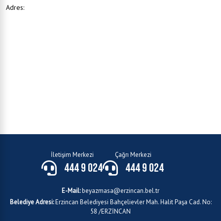
Adres:
İletişim Merkezi
Çağrı Merkezi
444 9 024
444 9 024
E-Mail:
beyazmasa@erzincan.bel.tr
Belediye Adresi:
Erzincan Belediyesi Bahçelievler Mah. Halit Paşa Cad. No:
58 /ERZİNCAN