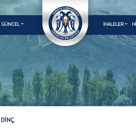
GÜNCEL
İHALELER
H
 DİNÇ