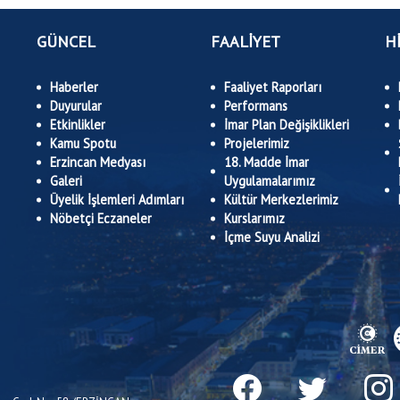
GÜNCEL
FAALİYET
H
Haberler
Faaliyet Raporları
Duyurular
Performans
Etkinlikler
İmar Plan Değişiklikleri
Kamu Spotu
Projelerimiz
Erzincan Medyası
18. Madde İmar
Galeri
Uygulamalarımız
Üyelik İşlemleri Adımları
Kültür Merkezlerimiz
Nöbetçi Eczaneler
Kurslarımız
İçme Suyu Analizi