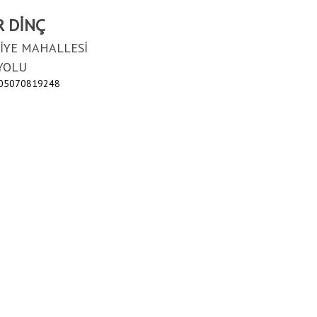
 DİNÇ
İYE MAHALLESİ
YOLU
 05070819248