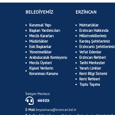
BELEDİYEMİZ
ERZİNCAN
Kurumsal Yapı
Muhtarlıklar
Başkan Yardımcıları
Erzincan Hakkında
Meclis Kararları
Milletvekillerimiz
Müdürlükler
Kardeş Şehirlerimiz
Eski Başkanlar
Erzincanlı Şehitlerimiz
Yönetmelikler
Vefat Edenler
Arabuluculuk Komisyonu
Erzincan Rehberi
Meclis Üyeleri
Tarihi Merkezler
Kişisel Verilerin
Yararlı Linkler
Korunması Kanunu
Kent Bilgi Sistemi
Kent Rehberi
Toplu Taşıma
İletişim Merkezi
444 9 024
E-Mail:
beyazmasa@erzincan.bel.tr