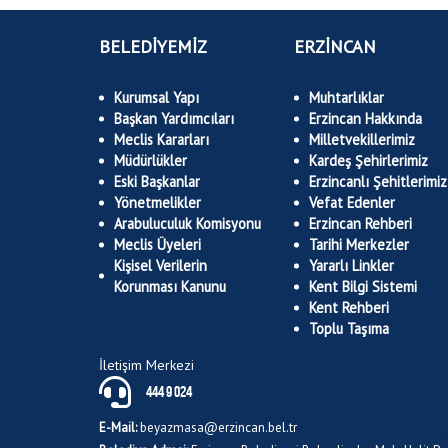
BELEDİYEMİZ
ERZİNCAN
Kurumsal Yapı
Muhtarlıklar
Başkan Yardımcıları
Erzincan Hakkında
Meclis Kararları
Milletvekillerimiz
Müdürlükler
Kardeş Şehirlerimiz
Eski Başkanlar
Erzincanlı Şehitlerimiz
Yönetmelikler
Vefat Edenler
Arabuluculuk Komisyonu
Erzincan Rehberi
Meclis Üyeleri
Tarihi Merkezler
Kişisel Verilerin
Yararlı Linkler
Korunması Kanunu
Kent Bilgi Sistemi
Kent Rehberi
Toplu Taşıma
İletişim Merkezi
444 9 024
E-Mail:
beyazmasa@erzincan.bel.tr