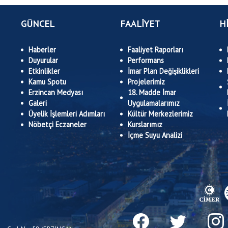
GÜNCEL
FAALİYET
H
Haberler
Faaliyet Raporları
Duyurular
Performans
Etkinlikler
İmar Plan Değişiklikleri
Kamu Spotu
Projelerimiz
Erzincan Medyası
18. Madde İmar
Galeri
Uygulamalarımız
Üyelik İşlemleri Adımları
Kültür Merkezlerimiz
Nöbetçi Eczaneler
Kurslarımız
İçme Suyu Analizi