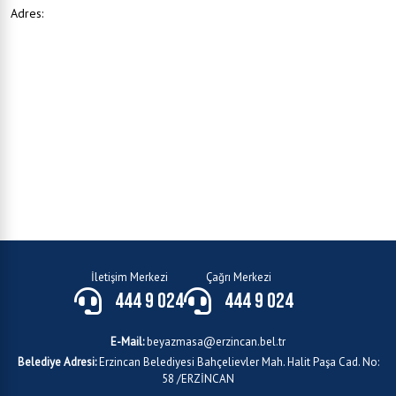
Adres:
İletişim Merkezi
Çağrı Merkezi
444 9 024
444 9 024
E-Mail:
beyazmasa@erzincan.bel.tr
Belediye Adresi:
Erzincan Belediyesi Bahçelievler Mah. Halit Paşa Cad. No:
58 /ERZİNCAN