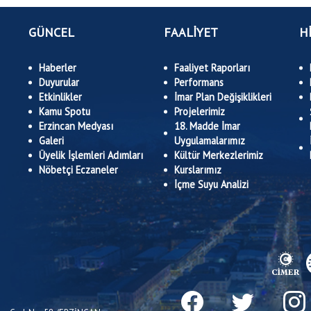
GÜNCEL
FAALİYET
H
Haberler
Faaliyet Raporları
Duyurular
Performans
Etkinlikler
İmar Plan Değişiklikleri
Kamu Spotu
Projelerimiz
Erzincan Medyası
18. Madde İmar
Galeri
Uygulamalarımız
Üyelik İşlemleri Adımları
Kültür Merkezlerimiz
Nöbetçi Eczaneler
Kurslarımız
İçme Suyu Analizi