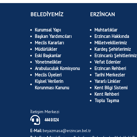
BELEDİYEMİZ
ERZİNCAN
Kurumsal Yapı
Muhtarlıklar
Başkan Yardımcıları
Erzincan Hakkında
Meclis Kararları
Milletvekillerimiz
Müdürlükler
Kardeş Şehirlerimiz
Eski Başkanlar
Erzincanlı Şehitlerimiz
Yönetmelikler
Vefat Edenler
Arabuluculuk Komisyonu
Erzincan Rehberi
Meclis Üyeleri
Tarihi Merkezler
Kişisel Verilerin
Yararlı Linkler
Korunması Kanunu
Kent Bilgi Sistemi
Kent Rehberi
Toplu Taşıma
İletişim Merkezi
444 9 024
E-Mail:
beyazmasa@erzincan.bel.tr