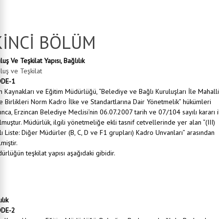
şmeli Personel:
5393 sayılı Belediye Kanunun 49. maddesi gereğince istihdam edilen personeli,
melik :
İnsan Kaynakları ve Eğitim Müdürlüğü Çalışma Usul ve Esasları Hakkında Yönetmelik’ ini if
tedir.
KİNCİ BÖLÜM
luş Ve Teşkilat Yapısı, Bağlılık
luş ve Teşkilat
DE-1
n Kaynakları ve Eğitim
Müdürlüğü, “Belediye ve Bağlı Kuruluşları İle Mahalli
e Birlikleri Norm Kadro İlke ve Standartlarına Dair Yönetmelik” hükümleri
ınca, Erzincan Belediye Meclisi’nin 06.07.2007 tarih ve 07/104 sayılı kararı i
lmuştur. Müdürlük, ilgili yönetmeliğe ekli tasnif cetvellerinde yer alan “(III)
lı Liste: Diğer Müdürler (B, C, D ve F1 grupları) Kadro Unvanları” arasından
miştir.
ürlüğün teşkilat yapısı aşağıdaki gibidir.
,
 Kaynakları ve Eğitim Şefliği
mur Özlük Şefliği,
i Özlük Şefliği,
Sağlığı ve Güvenliği Şefliği
ılık
DE-2