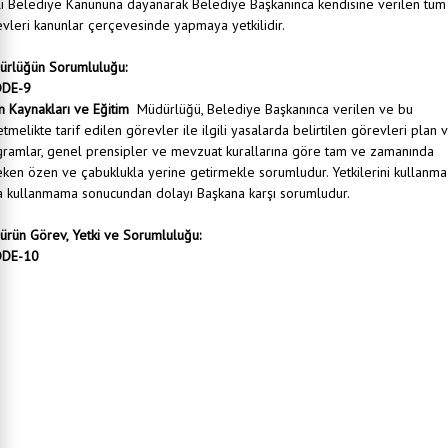
lı Belediye Kanununa dayanarak Belediye Başkanınca kendisine verilen tüm
vleri kanunlar çerçevesinde yapmaya yetkilidir.
ürlüğün Sorumluluğu:
DE-9
n Kaynakları ve Eğitim
Müdürlüğü, Belediye Başkanınca verilen ve bu
tmelikte tarif edilen görevler ile ilgili yasalarda belirtilen görevleri plan 
ramlar, genel prensipler ve mevzuat kurallarına göre tam ve zamanında
ken özen ve çabuklukla yerine getirmekle sorumludur. Yetkilerini kullanma
 kullanmama sonucundan dolayı Başkana karşı sorumludur.
rün Görev, Yetki ve Sorumluluğu:
DE-10
nlık Makamına karşı Müdürlüğü temsil etmek, verilen görevleri mevzuata uygun olarak gerçekleşt
lüğün görev ve sorumluluk alanına giren konuları Belediye Başkanı ve/veya başkan yardımcısınd
 talimatlar doğrultusunda sorumlu olduğu yasal mevzuat hükümlerine uygun olarak yerine getirm
iyenin insan kaynağı ihtiyacını analiz yaparak, planlayıp personel politikası konusunda çalışmalar
kleştirerek hizmet üretim gücünü ve kalitesini arttırmak.
lüğün görev alanına giren bütün konularla ilgili personelin görev dağılımını yapmak, müdürlük
yetlerini denetlemek, varsa aksaklıkları gidermek.
 olarak çalışan personelin görev ve sorumluluklarının takibini yapmak ve organizasyonunu sağlama
lük bünyesinde görev yapan alt birimlerin tüm iş ve işlemlerinin zamanında ve doğru olarak yeri
ilmesini, belediyede çalışan personelin özlük işlemlerinin mevzuat çerçevesinde yürütülmesini sağla
nelinin performans durumunu izlemek, gerekli değerlendirmeleri yapmak, varsa ceza veya ödül için