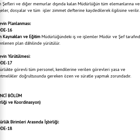
m Şefleri ve diğer memurlar dışında kalan Müdürlüğün tüm elemanlarına ve
eler, dosyalar ve tüm işler zimmet defterine kaydedilerek ilgilisine verilir.
vin Planlanması:
DE-16
n Kaynakları ve Eğitim
Müdürlüğündeki iş ve işlemler Müdür ve Şef tarafın
nlenen plan dâhilinde yürütülür.
vin Yürütülmesi:
DE-17
rlükte görevli tüm personel, kendilerine verilen görevleri yasa ve
tmelikler doğrultusunda gereken özen ve süratle yapmak zorundadır.
İNCİ BÖLÜM
irliği ve Koordinasyon)
rlük Birimleri Arasında İşbirliği:
DE-18
lük dâhilinde çalışanlar arasındaki işbirliği ve koordinasyon, Müdür tarafından sağlanır.
lüğe gelen tüm evraklar toplanıp konularına göre dosyalandıktan sonra müdüre iletilir.