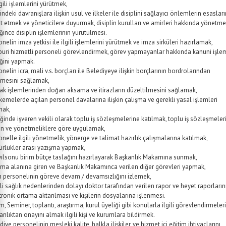
lgili işlemlerini yürütmek,
indeki davranışlara ilişkin usul ve ilkeler ile disiplini sağlayıcı önlemlerin esasları
it etmek ve yöneticilere duyurmak, disiplin kurulları ve amirleri hakkında yönetme
ğince disiplin işlemlerinin yürütülmesi.
onelin imza yetkisi ile ilgili işlemlerini yürütmek ve imza sirküleri hazırlamak,
uri hizmetli personeli görevlendirmek, görev yapmayanlar hakkında kanuni işlem
ğini yapmak.
onelin icra, mali v.s. borçları ile Belediyeye ilişkin borçlarının bordrolarından
lmesini sağlamak,
bak işlemlerinden doğan aksama ve itirazların düzeltilmesini sağlamak,
emelerde açılan personel davalarına ilişkin çalışma ve gerekli yasal işlemleri
mak,
ğinde işveren vekili olarak toplu iş sözleşmelerine katılmak, toplu iş sözleşmeler
n ve yönetmeliklere göre uygulamak,
onelle ilgili yönetmelik, yönerge ve talimat hazırlık çalışmalarına katılmak,
rlükler arası yazışma yapmak,
yılsonu birim bütçe taslağını hazırlayarak Başkanlık Makamına sunmak,
şma alanına giren ve Başkanlık Makamınca verilen diğer görevleri yapmak,
m personelinin göreve devam / devamsızlığını izlemek,
tli sağlık nedenlerinden dolayı doktor tarafından verilen rapor ve heyet raporların
tronik ortama aktarılması ve kişilerin dosyalarına işlenmesi.
im, Seminer, toplantı, araştırma, kurul üyeliği gibi konularla ilgili görevlendirmeler
anlıktan onayını almak ilgili kişi ve kurumlara bildirmek.
iye personelinin mesleki kalite, halkla ilişkiler, ve hizmet içi eğitim ihtiyaçlarını