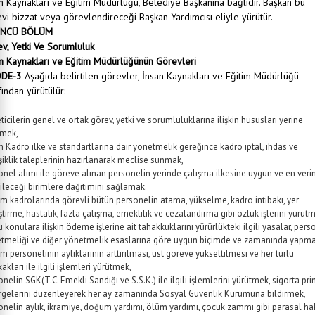
n Kaynakları ve Eğitim Müdürlüğü, Belediye Başkanına bağlıdır. Başkan bu
vi bizzat veya görevlendireceği Başkan Yardımcısı eliyle yürütür.
NCÜ BÖLÜM
v, Yetki Ve Sorumluluk
n Kaynakları ve Eğitim Müdürlüğünün Görevleri
DDE-3
Aşağıda belirtilen görevler, İnsan Kaynakları ve Eğitim Müdürlüğü
fından yürütülür:
ticilerin genel ve ortak görev, yetki ve sorumluluklarına ilişkin hususları yerine
rmek,
 Kadro ilke ve standartlarına dair yönetmelik gereğince kadro iptal, ihdas ve
şiklik taleplerinin hazırlanarak meclise sunmak,
onel alımı ile göreve alınan personelin yerinde çalışma ilkesine uygun ve en veri
ileceği birimlere dağıtımını sağlamak.
m kadrolarında görevli bütün personelin atama, yükselme, kadro intibakı, yer
ştirme, hastalık, fazla çalışma, emeklilik ve cezalandırma gibi özlük işlerini yürüt
u konulara ilişkin ödeme işlerine ait tahakkuklarını yürürlükteki ilgili yasalar, pers
tmeliği ve diğer yönetmelik esaslarına göre uygun biçimde ve zamanında yapma
m personelinin aylıklarının arttırılması, üst göreve yükseltilmesi ve her türlü
kakları ile ilgili işlemleri yürütmek,
onelin SGK(T.C. Emekli Sandığı ve S.S.K.) ile ilgili işlemlerini yürütmek, sigorta pr
irgelerini düzenleyerek her ay zamanında Sosyal Güvenlik Kurumuna bildirmek,
onelin aylık, ikramiye, doğum yardımı, ölüm yardımı, çocuk zammı gibi parasal hak