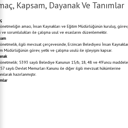
maç, Kapsam, Dayanak Ve Tanımlar
ç
önetmeliğin amacı, İnsan Kaynakları ve Eğitim Müdürlüğünün kuruluş, görev,
i ve sorumlulukları ile çalışma usul ve esaslarını düzenlemektir.
sam
önetmelik, ilgili mevzuat çerçevesinde, Erzincan Belediyesi İnsan Kaynaklar
im Müdürlüğünün görev, yetki ve çalışma usulü ile işleyişini kapsar.
anak
önetmelik; 5393 sayılı Belediye Kanunun 15/b, 18, 48 ve 49’uncu maddele
657 sayılı Devlet Memurları Kanunu ile diğer ilgili mevzuat hükümlerine
nılarak hazırlanmıştır.
mlar
ye :
Erzincan Belediyesi’ni
anlık :
Erzincan Belediye Başkanlığı’nı
rlük :
İnsan Kaynakları ve Eğitim Müdürlüğü’nü
r :
İnsan Kaynakları ve Eğitim Müdürü’nü
nsan Kaynakları ve Eğitim Müdürlüğüne bağlı şefleri,
el :
Müdürlükte görevli tüm personeli,
r :
657 Sayılı Devlet Memurları Kanunu gereğince devlet ve diğer kamu Tüzel kişilerince yürütülen a
li kamu hizmetlerini yerine getiren personeli,
857 sayılı İş Kanuna tabi olarak sürekli işçi kadrolarında belirsiz süreli iş sözleşmeleriyle çalıştırıla
i işçileri,