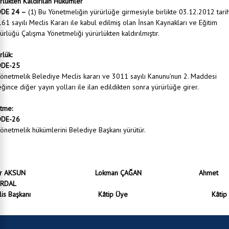
rlükten Kaldırılan Hükümler
DE 24 –
(1) Bu Yönetmeliğin yürürlüğe girmesiyle birlikte 03.12.2012 tari
61 sayılı Meclis Kararı ile kabul edilmiş olan İnsan Kaynakları ve Eğitim
rlüğü Çalışma Yönetmeliği yürürlükten kaldırılmıştır.
rlük:
DE-25
önetmelik Belediye Meclis kararı ve 3011 sayılı Kanunu’nun 2. Maddesi
ğince diğer yayın yolları ile ilan edildikten sonra yürürlüğe girer.
tme:
DE-26
önetmelik hükümlerini Belediye Başkanı yürütür.
ekir AKSUN Lokman ÇAĞAN Ahmet
ZERDAL
eclis Başkanı Kâtip Üye Kâtip Ü