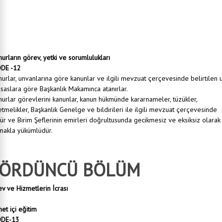
i gereği kendine havale edilen işleri mevzuat esaslarına göre yapar veya yaptırır.
ini plan ve programa bağlayarak iyi bir şekilde yapılmasını ve vaktinde bitirilmesini sağlar.
deki personele iş dağıtımı yaparak onlara görev verir ve sonuçlarını alır.
i mevzuat hükümleri gereği gerçekleştirme görevini yerine getirmek.
 tarafından verilen görevleri müdür adına yürütür.
ine ait iş ve işlemlerden müdüre karşı sorumludur.
rların görev, yetki ve sorumlulukları
DE -12
rlar, unvanlarına göre kanunlar ve ilgili mevzuat çerçevesinde belirtilen 
saslara göre Başkanlık Makamınca atanırlar.
rlar görevlerini kanunlar, kanun hükmünde kararnameler, tüzükler,
tmelikler, Başkanlık Genelge ve bildirileri ile ilgili mevzuat çerçevesinde
r ve Birim Şeflerinin emirleri doğrultusunda gecikmesiz ve eksiksiz olarak
makla yükümlüdür.
ÖRDÜNCÜ BÖLÜM
v ve Hizmetlerin İcrası
et içi eğitim
DE-13