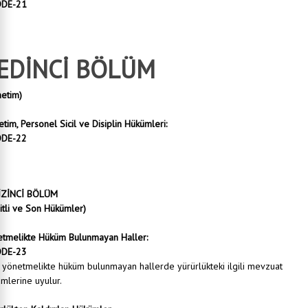
DE-21
leme ve dosyalama Arşiv Yönetmeliğine uygun olarak yapılacaktır.
EDİNCİ BÖLÜM
etim)
tim, Personel Sicil ve Disiplin Hükümleri:
DE-22
 Kaynakları ve Eğitim Müdürü tüm personelini her zaman denetleme yetkisine sahiptir.
 Kaynakları ve Eğitim Müdürü 1. Disiplin Amiri olarak disiplin mevzuatı doğrultusunda işlemleri yü
 Kaynakları ve Eğitim Müdürlüğünde çalışan tüm personelin izin, rapor, derece ve kademe ilerlemesi
endirme ve cezalandırma ve diğer işlemlere ilişkin belgeleri kapsayan dosya tutulur.
İZİNCİ BÖLÜM
itli ve Son Hükümler)
etmelikte Hüküm Bulunmayan Haller:
DE-23
 yönetmelikte hüküm bulunmayan hallerde yürürlükteki ilgili mevzuat
mlerine uyulur.