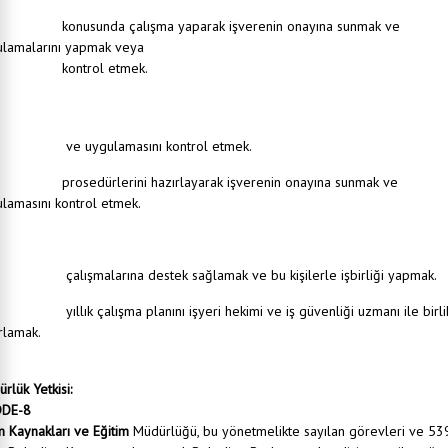
lışanların iş sağlığı ve güvenliği eğitimlerinin ilgili mevzuata uygun olarak planlanması
usunda çalışma yaparak işverenin onayına sunmak ve
ulamalarını yapmak veya
ntrol etmek.
lışanlara yönelik bilgilendirme faaliyetlerini düzenleyerek işverenin onayına sunmak
 uygulamasını kontrol etmek.
rekli yerlerde kullanılmak amacıyla iş sağlığı ve güvenliği talimatları ile çalışma izin
sedürlerini hazırlayarak işverenin onayına sunmak ve
lamasını kontrol etmek.
ili birimlerle işbirliği;
yeri hekimi, iş güvenliği uzmanı, çalışan temsilcisi ve destek elemanlarının
ışmalarına destek sağlamak ve bu kişilerle işbirliği yapmak.
 sonraki yılda gerçekleştirilecek iş sağlığı ve güvenliğiyle ilgili faaliyetlerin yer aldığı
lık çalışma planını işyeri hekimi ve iş güvenliği uzmanı ile birli
rlamak.
lunması halinde iş sağlığı ve güvenliği kuruluyla işbirliği içinde çalışmak.
rlük Yetkisi:
DE-8
n Kaynakları ve Eğitim
Müdürlüğü, bu yönetmelikte sayılan görevleri ve 53