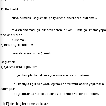
Rehberlik;
 sağlığı ve güvenliği mevzuatına ve genel iş güvenliği kurallarına uygun olarak
dürülmesini sağlamak için işverene önerilerde bulunmak.
sağlığı ve güvenliğiyle ilgili alınması gereken tedbirleri işverene yazılı olarak bildirmek.
yerinde meydana gelen iş kazası ve meslek hastalıklarının nedenlerinin araştırılması v
rarlanmaması için alınacak önlemler konusunda çalışmalar yapa
verene önerilerde
ulunmak.
Risk değerlendirmesi;
 sağlığı ve güvenliği yönünden risk değerlendirmesi yapılmasıyla ilgili çalışmaların
ordinasyonunu sağlamak.
isk değerlendirmesi çalışmalarında elde edilen bilgi ve belgelerin muhafazasını
ğlamak.
Çalışma ortamı gözetimi;
 sağlığı ve güvenliği mevzuatı gereği yapılması gereken periyodik bakım, kontrol ve
ümleri planlamak ve uygulamalarını kontrol etmek.
yerinde kaza, yangın veya patlamaların önlenmesi için yapılan çalışmaları takip etmek,
konuyla ilgili periyodik eğitimlerin ve tatbikatların yapılmasını 
l durum planı
rultusunda hareket edilmesini izlemek ve kontrol etmek.
Eğitim, bilgilendirme ve kayıt;