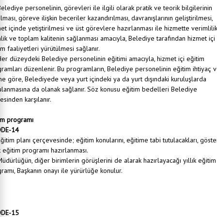
Belediye personelinin, görevleri ile ilgili olarak pratik ve teorik bilgilerinin
rılması, göreve ilişkin beceriler kazandırılması, davranışlarının geliştirilmesi,
et içinde yetiştirilmesi ve üst görevlere hazırlanması ile hizmette verimlilik
nlik ve toplam kalitenin sağlanması amacıyla, Belediye tarafından hizmet içi
im faaliyetleri yürütülmesi sağlanır.
Her düzeydeki Belediye personelinin eğitimi amacıyla, hizmet içi eğitim
ramları düzenlenir. Bu programların, Belediye personelinin eğitim ihtiyaç 
ne göre, Belediyede veya yurt içindeki ya da yurt dışındaki kuruluşlarda
lanmasına da olanak sağlanır. Söz konusu eğitim bedelleri Belediye
esinden karşılanır.
im programı
DE-14
Eğitim planı çerçevesinde; eğitim konularını, eğitime tabi tutulacakları, göst
ık eğitim programı hazırlanması.
Müdürlüğün, diğer birimlerin görüşlerini de alarak hazırlayacağı yıllık eğitim
ramı, Başkanın onayı ile yürürlüğe konulur.
O 9001:2000 Kalite Yönetim Sistemi doğrultusunda İnsan Kaynakları ve Eğitim Müdürlüğü eğitim
malarını yürütülmesi sağlanır.
ratejik Plan kapsamında Müdürlüğün performans kriterlerinin takibi yapılır.
DE-15