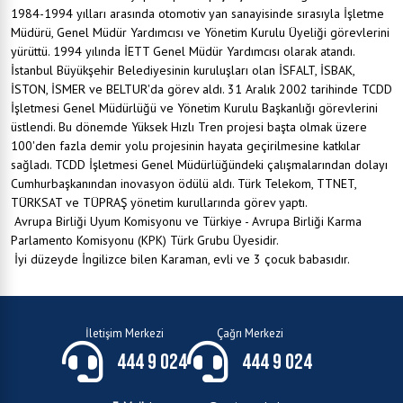
1984-1994 yılları arasında otomotiv yan sanayisinde sırasıyla İşletme
Müdürü, Genel Müdür Yardımcısı ve Yönetim Kurulu Üyeliği görevlerini
yürüttü. 1994 yılında İETT Genel Müdür Yardımcısı olarak atandı.
İstanbul Büyükşehir Belediyesinin kuruluşları olan İSFALT, İSBAK,
İSTON, İSMER ve BELTUR'da görev aldı. 31 Aralık 2002 tarihinde TCDD
İşletmesi Genel Müdürlüğü ve Yönetim Kurulu Başkanlığı görevlerini
üstlendi. Bu dönemde Yüksek Hızlı Tren projesi başta olmak üzere
100'den fazla demir yolu projesinin hayata geçirilmesine katkılar
sağladı. TCDD İşletmesi Genel Müdürlüğündeki çalışmalarından dolayı
Cumhurbaşkanından inovasyon ödülü aldı. Türk Telekom, TTNET,
TÜRKSAT ve TÜPRAŞ yönetim kurullarında görev yaptı.
Avrupa Birliği Uyum Komisyonu ve Türkiye - Avrupa Birliği Karma
Parlamento Komisyonu (KPK) Türk Grubu Üyesidir.
İyi düzeyde İngilizce bilen Karaman, evli ve 3 çocuk babasıdır.
İletişim Merkezi
Çağrı Merkezi
444 9 024
444 9 024