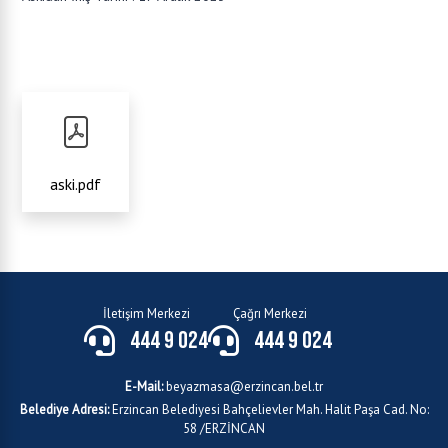
aski.pdf
İletişim Merkezi
Çağrı Merkezi
444 9 024
444 9 024
E-Mail:
beyazmasa@erzincan.bel.tr
Belediye Adresi:
Erzincan Belediyesi Bahçelievler Mah. Halit Paşa Cad. No:
58 /ERZİNCAN