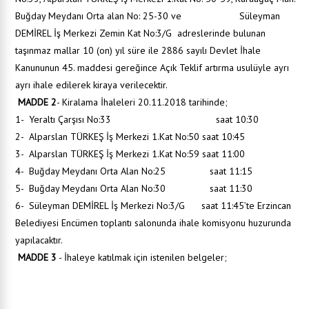
Buğday Meydanı Orta alan No: 25-30 ve Süleyman
DEMİREL İş Merkezi Zemin Kat No:3/G adreslerinde bulunan
taşınmaz mallar 10 (on) yıl süre ile 2886 sayılı Devlet İhale
Kanununun 45. maddesi gereğince Açık Teklif artırma usulüyle ayrı
ayrı ihale edilerek kiraya verilecektir.
MADDE 2
- Kiralama İhaleleri 20.11.2018 tarihinde;
1- Yeraltı Çarşısı No:33 saat 10:30
2- Alparslan TÜRKEŞ İş Merkezi 1.Kat No:50 saat 10:45
3- Alparslan TÜRKEŞ İş Merkezi 1.Kat No:59 saat 11:00
4- Buğday Meydanı Orta Alan No:25 saat 11:15
5- Buğday Meydanı Orta Alan No:30 saat 11:30
6- Süleyman DEMİREL İş Merkezi No:3/G saat 11:45’te Erzincan
Belediyesi Encümen toplantı salonunda ihale komisyonu huzurunda
yapılacaktır.
MADDE 3
- İhaleye katılmak için istenilen belgeler;
Kimlik Belgesi ve Fotokopisi.
İkametgâh Belgesi.
İmza Sirküsü (noterden).
Teminat alındı makbuzu veya teminat mektubu.