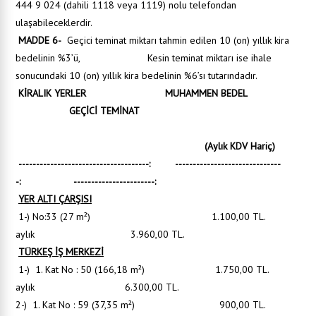
444 9 024 (dahili 1118 veya 1119) nolu telefondan
ulaşabileceklerdir.
MADDE 6-
Geçici teminat miktarı tahmin edilen 10 (on) yıllık kira
bedelinin %3’ü, Kesin teminat miktarı ise ihale
sonucundaki 10 (on) yıllık kira bedelinin %6’sı tutarındadır.
KİRALIK YERLER MUHAMMEN BEDEL
GEÇİCİ TEMİNAT
(Aylık KDV Hariç)
-------------------------------------: ------------------------------
-: -----------------------:
YER ALTI ÇARŞISI
1-) No:33 (27 m²) 1.100,00 TL.
aylık 3.960,00 TL.
TÜRKEŞ İŞ MERKEZİ
1-) 1. Kat No : 50 (166,18 m²) 1.750,00 TL.
aylık 6.300,00 TL.
2-) 1. Kat No : 59 (37,35 m²) 900,00 TL.