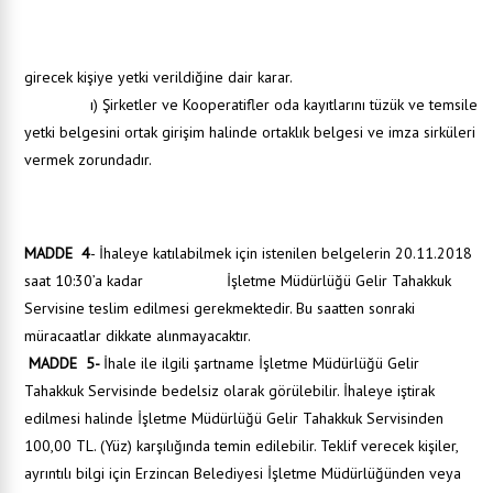
Adli sicil kaydı olmadığına dair belge
Şartname alındı makbuzu.
Vekâleten ihaleye iştirak edecekler için vekâletname.
Derneklerin ihaleye girmek istemesi halinde Yönetim Kurulu kararı ve ihaleye
girecek kişiye yetki verildiğine dair karar.
ı) Şirketler ve Kooperatifler oda kayıtlarını tüzük ve temsile
yetki belgesini ortak girişim halinde ortaklık belgesi ve imza sirküleri
vermek zorundadır.
i) Şirketler idare merkezinin bulunduğu yer mahkemesinden veya siciline kayıtlı bulunduğu
Ticaret ve Sanayi odasından veya benzeri bir makamdan ihalenin yapıldığı yıl içinde
alınmış tüzel kişiliğin sicile kayıtlı olduğuna dair belge.
j) Belediyeye borcu olmadığına dair belge.
MADDE 4
- İhaleye katılabilmek için istenilen belgelerin 20.11.2018
saat 10:30’a kadar İşletme Müdürlüğü Gelir Tahakkuk
Servisine teslim edilmesi gerekmektedir. Bu saatten sonraki
müracaatlar dikkate alınmayacaktır.
MADDE 5-
İhale ile ilgili şartname İşletme Müdürlüğü Gelir
Tahakkuk Servisinde bedelsiz olarak görülebilir. İhaleye iştirak
edilmesi halinde İşletme Müdürlüğü Gelir Tahakkuk Servisinden
100,00 TL. (Yüz) karşılığında temin edilebilir. Teklif verecek kişiler,
ayrıntılı bilgi için Erzincan Belediyesi İşletme Müdürlüğünden veya