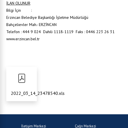
İLAN OLUNUR
Bilgi İçin :
Erzincan Belediye Başkanlığı İşletme Müdürlüğü
Bahçelievler Mah.- ERZİNCAN
Telefon : 444 9 024 Dahili 1118-1119 Faks : 0446 223 26 31
www.erzincan.bel.tr
2022_03_14_23478540.xls
İletişim Merkezi
Çağrı Merkezi