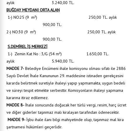
aylık 3.240,00 TL.
BUĞDAY MEYDANI ORTA ALAN
1-) NO:25 (9 m²) 250,00 TL. aylık
900,00 TL.
2-) NO:30 (9 m²) 250,00 TL. aylık
900,00 TL.
S.DEMİREL İŞ MERKEZİ
1-) Zemin Kat No : 3/G (54 m²) 1.650,00 TL.
aylık 5.940,00 TL.
MADDE 7-
Belediye Encümeni ihale komisyonu olması sıfatı ile 2886
Sayılı Devlet İhale Kanununun 29. maddesine istinaden gerekçesini
kararda belirtmek suretiyle ihaleyi yapıp yapmamakta, uygun bedeli
ve süreyi tespit etmekte serbesttir. Komisyonların ihaleyi yapmama
kararına itiraz edilemez.
MADDE 8-
İhale sonucunda doğacak her türlü vergi, resim, harç ücret
ve diğer giderler taşınmaz malı kiralayan tarafından ödenecektir.
MADDE 9-
İşbu ihale ilanı bilgi mahiyetinde olup, taşınmaz mal kira
şartnamesi hükümleri geçerlidir.