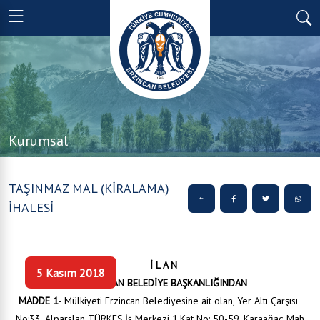
Kurumsal
TAŞINMAZ MAL (KİRALAMA)
İHALESİ
İ L A N
5 Kasım 2018
ERZİNCAN BELEDİYE BAŞKANLIĞINDAN
MADDE 1
- Mülkiyeti Erzincan Belediyesine ait olan, Yer Altı Çarşısı
No:33, Alparslan TÜRKEŞ İş Merkezi 1.Kat No: 50-59, Karaağaç Mah.