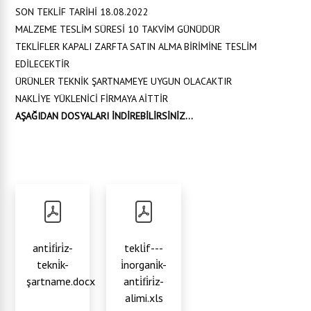
SON TEKLİF TARİHİ 18.08.2022
MALZEME TESLİM SÜRESİ 10 TAKVİM GÜNÜDÜR
TEKLİFLER KAPALI ZARFTA SATIN ALMA BİRİMİNE TESLİM
EDİLECEKTİR
ÜRÜNLER TEKNİK ŞARTNAMEYE UYGUN OLACAKTIR
NAKLİYE YÜKLENİCİ FİRMAYA AİTTİR
AŞAĞIDAN DOSYALARI İNDİREBİLİRSİNİZ...
anti̇fi̇ri̇z-
tekli̇f---
tekni̇k-
i̇norgani̇k-
şartname.docx
anti̇fi̇ri̇z-
alimi.xls