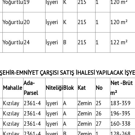
Yoğurtlu
19
İşyeri
K
215
1
120 m²
Yoğurtlu
20
İşyeri
K
215
1
120 m²
Yoğurtlu
24
İşyeri
B
215
1
122 m²
ŞEHİR-EMNİYET ÇARŞISI SATIŞ İHALESİ YAPILACAK İŞYE
Ada-
Net -Brüt
Mahalle
Niteliği
Blok
Kat
No
Parsel
m²
Kızılay
2361-4
İşyeri
A
Zemin
25
183-359
Kızılay
2361-4
İşyeri
A
Zemin
26
196-395
Kızılay
2361-4
İşyeri
A
Zemin
27
160-338
Kızılay
2361-4
İşyeri
B
Zemin
1
128-268