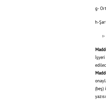
g- Or
h-Şar
ı-
Madd
İşyeri
edilec
Madd
onayla
(beş) 
yazısı