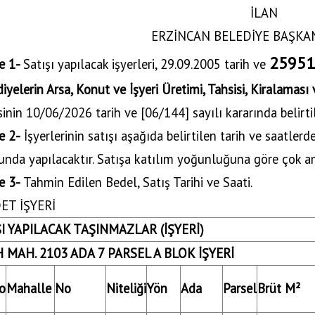
İLAN
ERZİNCAN BELEDİYE BAŞKA
25951
e 1-
Satışı yapılacak işyerleri, 29.09.2005 tarih ve
iyelerin Arsa, Konut ve İşyeri Üretimi, Tahsisi, Kiralaması 
inin 10/06/2026 tarih ve [06/144] sayılı kararında belirti
e 2-
İşyerlerinin satışı aşağıda belirtilen tarih ve saatle
unda yapılacaktır. Satışa katılım yoğunluğuna göre çok am
e 3-
Tahmin Edilen Bedel, Satış Tarihi ve Saati.
ET İŞYERİ
I YAPILACAK TAŞINMAZLAR (İŞYERİ)
 MAH. 2103 ADA 7 PARSEL A BLOK İŞYERİ
o
Mahalle
No
Niteliği
Yön
Ada
Parsel
Brüt M²