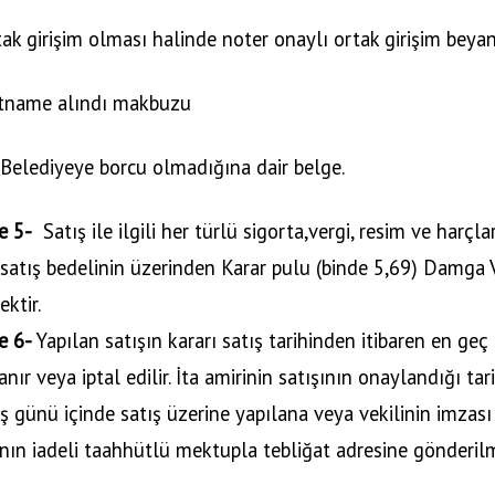
tak girişim olması halinde noter onaylı ortak girişim beya
tname alındı makbuzu
 Belediyeye borcu olmadığına dair belge.
e 5-
Satış ile ilgili her türlü sigorta,vergi, resim ve harçl
 satış bedelinin üzerinden Karar pulu (binde 5,69) Damga V
ektir.
e 6-
Yapılan satışın kararı satış tarihinden itibaren en geç
nır veya iptal edilir. İta amirinin satışının onaylandığı t
iş günü içinde satış üzerine yapılana veya vekilinin imzası a
nın iadeli taahhütlü mektupla tebliğat adresine gönderilme