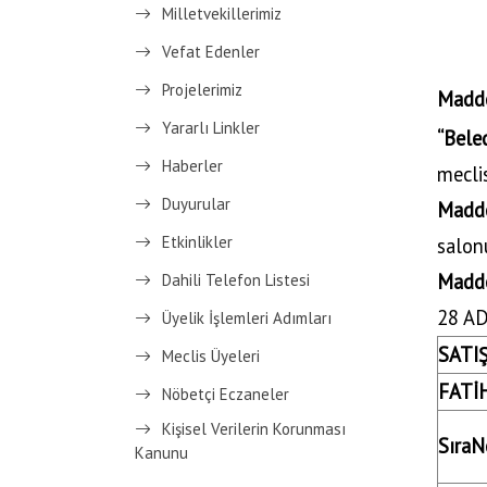
Milletvekillerimiz
Vefat Edenler
Projelerimiz
Madd
Yararlı Linkler
“Beled
Haberler
meclis
Duyurular
Madd
Etkinlikler
salon
Madd
Dahili Telefon Listesi
28 AD
Üyelik İşlemleri Adımları
SATIŞ
Meclis Üyeleri
FATİH
Nöbetçi Eczaneler
Kişisel Verilerin Korunması
SıraN
Kanunu