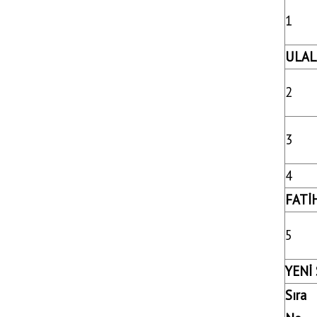
1
ULAL
2
3
4
FATİ
5
YENİ 
Sıra