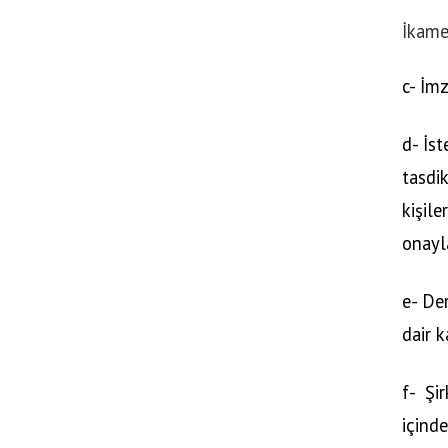
İkame
c- İm
d- İst
tasdi
kişil
onayl
e- Der
dair k
f-
Şir
içinde