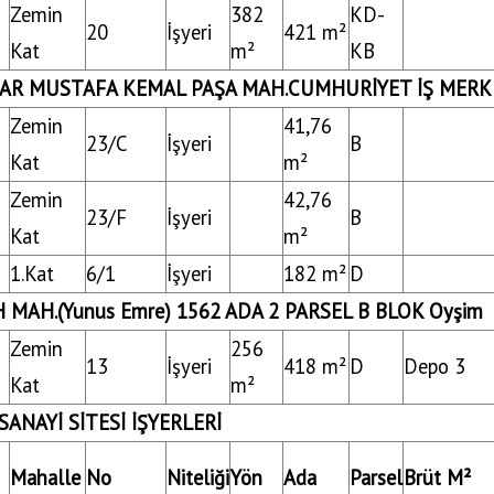
Zemin
382
KD-
20
İşyeri
421 m²
Kat
m²
KB
AR MUSTAFA KEMAL PAŞA MAH.CUMHURİYET İŞ MERK
Zemin
41,76
23/C
İşyeri
B
Kat
m²
Zemin
42,76
23/F
İşyeri
B
Kat
m²
1.Kat
6/1
İşyeri
182 m²
D
H MAH.(Yunus Emre) 1562 ADA 2 PARSEL B BLOK Oyşim
Zemin
256
13
İşyeri
418 m²
D
Depo 3
Kat
m²
SANAYİ SİTESİ İŞYERLERİ
Mahalle
No
Niteliği
Yön
Ada
Parsel
Brüt M²