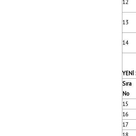
12
13
14
YENİ 
Sıra
No
15
16
17
18