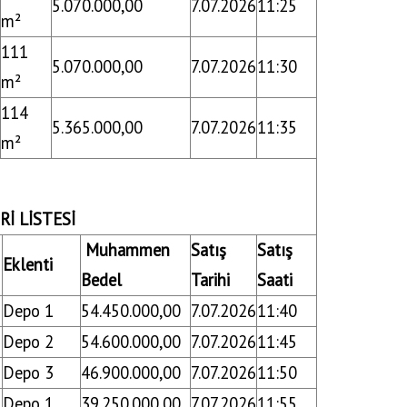
5.070.000,00
7.07.2026
11:25
Anasayfa
/
İhaleler
/
ERZİNCAN BELEDİYE İŞYERİ SATIŞ İHALESİ
m²
111
5.070.000,00
7.07.2026
11:30
m²
114
5.365.000,00
7.07.2026
11:35
m²
Rİ LİSTESİ
Muhammen
Satış
Satış
Eklenti
Bedel
Tarihi
Saati
Depo 1
54.450.000,00
7.07.2026
11:40
Depo 2
54.600.000,00
7.07.2026
11:45
Depo 3
46.900.000,00
7.07.2026
11:50
Depo 1
39.250.000,00
7.07.2026
11:55