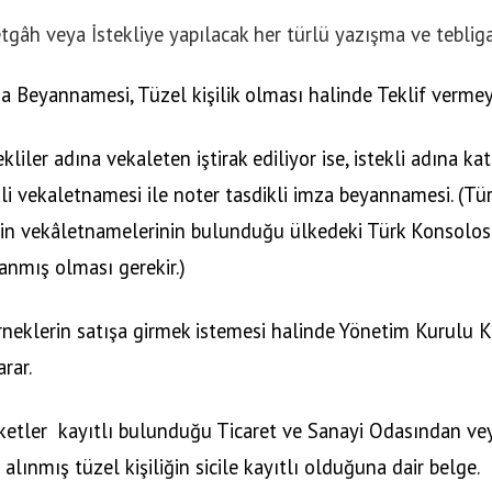
tgâh veya İstekliye yapılacak her türlü yazışma ve teblig
za Beyannamesi, Tüzel kişilik olması halinde Teklif verme
ekliler adına vekaleten iştirak ediliyor ise, istekli adına kat
kli vekaletnamesi ile noter tasdikli imza beyannamesi. (T
erin vekâletnamelerinin bulunduğu ülkedeki Türk Konsolos
anmış olması gerekir.)
neklerin satışa girmek istemesi halinde Yönetim Kurulu Kar
arar.
ketler
kayıtlı bulunduğu Ticaret ve Sanayi Odasından vey
 alınmış tüzel kişiliğin sicile kayıtlı olduğuna dair belge.