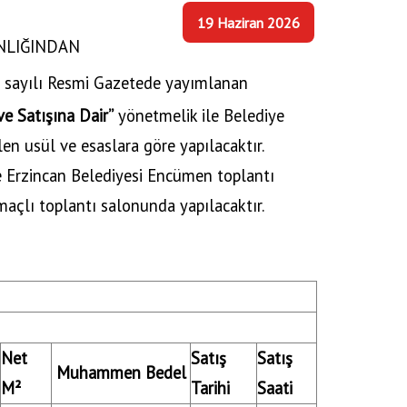
19 Haziran 2026
NLIĞINDAN
sayılı Resmi Gazetede yayımlanan
ve Satışına Dair”
yönetmelik ile Belediye
len usül ve esaslara göre yapılacaktır.
rde Erzincan Belediyesi Encümen toplantı
açlı toplantı salonunda yapılacaktır.
Net
Satış
Satış
Muhammen Bedel
M²
Tarihi
Saati