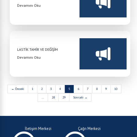
Devamını Oku
LASTİK TAMİR VE DEĞİŞİM
Devamını Oku
← Önceki
1
2
3
4
5
6
7
8
9
10
...
28
29
Sonraki →
İletişim Merkezi
Çağrı Merkezi