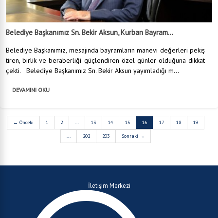
Belediye Başkanımız Sn. Bekir Aksun, Kurban Bayram...
Belediye Başkanımız, mesajında bayramların manevi değerleri pekiş
tiren, birlik ve beraberliği güçlendiren özel günler olduğuna dikkat
çekti. Belediye Başkanımız Sn. Bekir Aksun yayımladığı m...
DEVAMINI OKU
← Önceki
1
2
...
13
14
15
16
17
18
19
...
202
203
Sonraki →
İletişim Merkezi