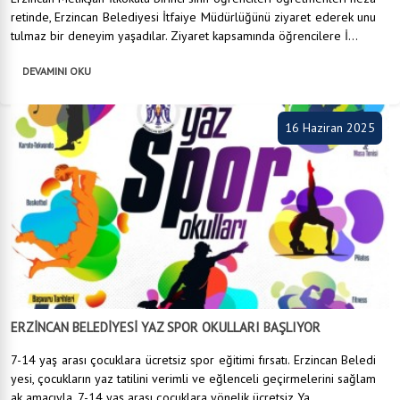
retinde, Erzincan Belediyesi İtfaiye Müdürlüğünü ziyaret ederek unu
tulmaz bir deneyim yaşadılar. Ziyaret kapsamında öğrencilere İ...
DEVAMINI OKU
16 Haziran 2025
ERZİNCAN BELEDİYESİ YAZ SPOR OKULLARI BAŞLIYOR
7-14 yaş arası çocuklara ücretsiz spor eğitimi fırsatı. Erzincan Beledi
yesi, çocukların yaz tatilini verimli ve eğlenceli geçirmelerini sağlam
ak amacıyla, 7-14 yaş arası çocuklara yönelik ücretsiz Ya...