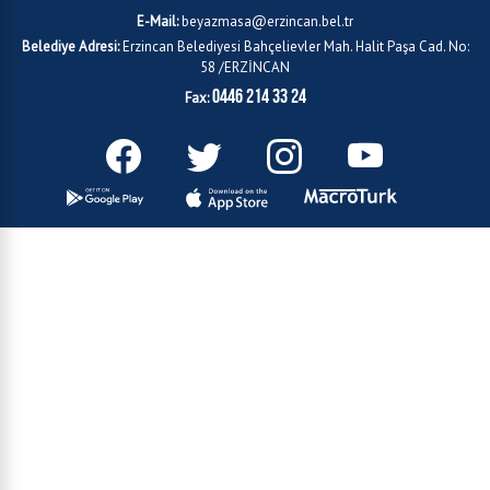
E-Mail:
beyazmasa@erzincan.bel.tr
Belediye Adresi:
Erzincan Belediyesi Bahçelievler Mah. Halit Paşa Cad. No:
58 /ERZİNCAN
0446 214 33 24
Fax: