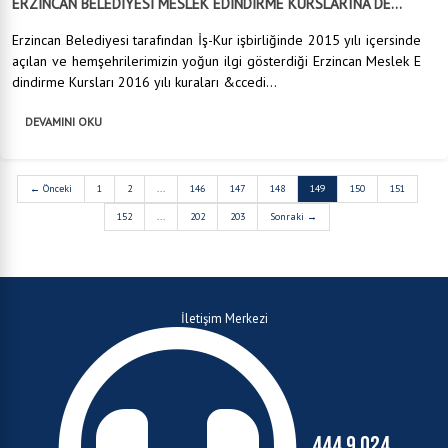
ERZİNCAN BELEDİYESİ MESLEK EDİNDİRME KURSLARINA DE...
Erzincan Belediyesi tarafından İş-Kur işbirliğinde 2015 yılı içersinde
açılan ve hemşehrilerimizin yoğun ilgi gösterdiği Erzincan Meslek E
dindirme Kursları 2016 yılı kuraları &ccedi...
DEVAMINI OKU
← Önceki
1
2
...
146
147
148
149
150
151
152
...
202
203
Sonraki →
İletişim Merkezi
444 9 024