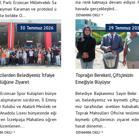
ına renk katmaya devam ediyor. 
 Parti Erzincan Milletvekili Sa
havada gerçekleştiril...
leyman Karaman ve protokol ü
DEVAMINI OKU
le birlikte O...
NI OKU
30 Temmuz 2026
29 Temmuz 20
ilerden Belediyemiz İtfaiye
Toprağın Bereketi, Çiftçimizin
lüğüne Ziyaret
Emeğiyle Büyüyor
Erzincan Spor Kulüpleri bünye
Belediye Başkanımız Sayın Bekir
alışmalarını sürdüren, İl Emniy
un, belediyemiz ve kıymetli çiftçi
r Kulübü ve Atatürk Mesleki ve
miz tarafından üretilen hububatl
 Anadolu Lisesi bünyesinde eği
Toprak Mahsulleri Ofisi’ne teslim
ren İzzetpaşa Mahallesi öğren
kıymetli çiftçilerimizi ziyaret ed
 düzenlenen....
hasat dönemin...
NI OKU
DEVAMINI OKU