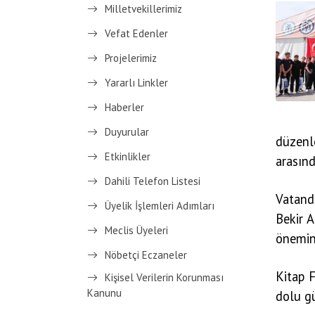
Milletvekillerimiz
Vefat Edenler
Projelerimiz
Yararlı Linkler
Haberler
Duyurular
düzenle
Etkinlikler
arasınd
Dahili Telefon Listesi
Vatanda
Üyelik İşlemleri Adımları
Bekir A
Meclis Üyeleri
önemine
Nöbetçi Eczaneler
Kitap F
Kişisel Verilerin Korunması
Kanunu
dolu gü