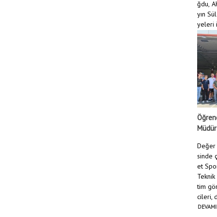
ğdu, AK
yın Sü
yeleri i
DEVAMI
Öğrenc
Müdür
Değer 
sinde ç
et Spo
Teknik
tim gö
cileri,
DEVAMI