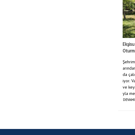
Ekşisu
Oturma
Şehrim
arından
da çal
iyor. 
ve keyi
yla mes
DEVAMI