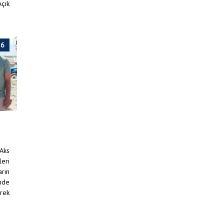
Açık
26
 Aks
leri
arın
inde
erek