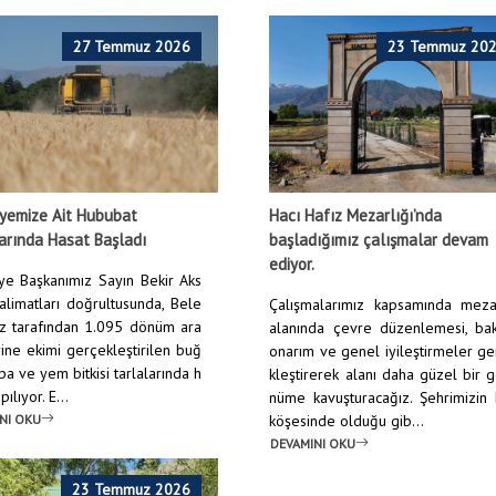
27 Temmuz 2026
23 Temmuz 20
yemize Ait Hububat
Hacı Hafız Mezarlığı’nda
arında Hasat Başladı
başladığımız çalışmalar devam
ediyor.
ye Başkanımız Sayın Bekir Aks
talimatları doğrultusunda, Bele
Çalışmalarımız kapsamında mezar
z tarafından 1.095 dönüm ara
alanında çevre düzenlemesi, bak
rine ekimi gerçekleştirilen buğ
onarım ve genel iyileştirmeler g
pa ve yem bitkisi tarlalarında h
kleştirerek alanı daha güzel bir 
ılıyor. E...
nüme kavuşturacağız. Şehrimizin
NI OKU
köşesinde olduğu gib...
DEVAMINI OKU
23 Temmuz 2026