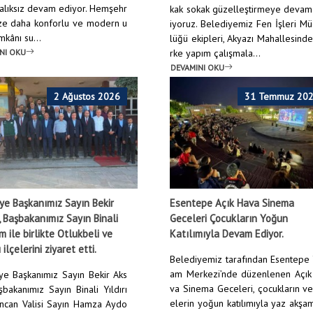
ralıksız devam ediyor. Hemşehr
kak sokak güzelleştirmeye devam
ize daha konforlu ve modern u
iyoruz. Belediyemiz Fen İşleri M
mkânı su...
lüğü ekipleri, Akyazı Mahallesind
NI OKU
rke yapım çalışmala...
DEVAMINI OKU
2 Ağustos 2026
31 Temmuz 20
ye Başkanımız Sayın Bekir
Esentepe Açık Hava Sinema
 Başbakanımız Sayın Binali
Geceleri Çocukların Yoğun
ım ile birlikte Otlukbeli ve
Katılımıyla Devam Ediyor.
 ilçelerini ziyaret etti.
Belediyemiz tarafından Esentepe
am Merkezi’nde düzenlenen Açık
ye Başkanımız Sayın Bekir Aks
va Sinema Geceleri, çocukların ve
şbakanımız Sayın Binali Yıldırı
elerin yoğun katılımıyla yaz akşa
incan Valisi Sayın Hamza Aydo