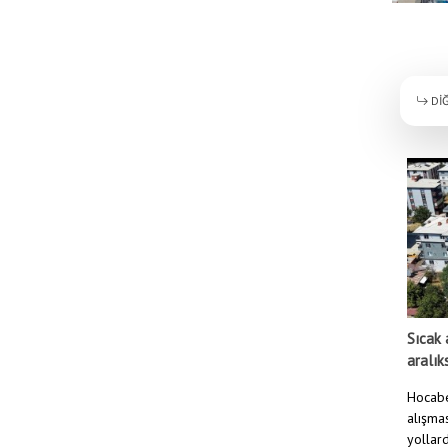
DİĞ
Sıcak 
aralık
Hocabe
alışmas
yollard