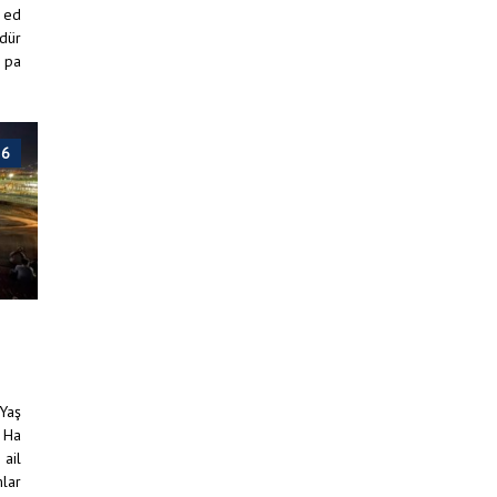
 ed
üdür
e pa
26
 Yaş
 Ha
 ail
mlar