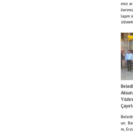
ımız a
ilerim
laşım i
DEVAMI
Beledi
Aksun,
Yıldır
Çayırlı
Beledi
un; Ba
m, Erz