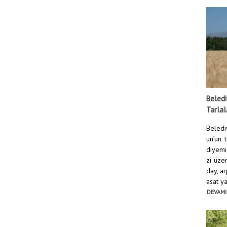
Beledi
Tarlal
Beledi
un’un 
diyemi
zi üze
day, ar
asat yap
DEVAMI