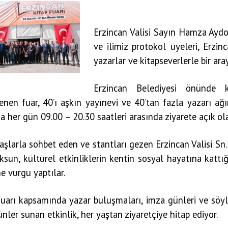
Erzincan Valisi Sayın Hamza Ayd
ve ilimiz protokol üyeleri, Erzinc
yazarlar ve kitapseverlerle bir aray
Erzincan Belediyesi önünde 
nen fuar, 40’ı aşkın yayınevi ve 40’tan fazla yazarı ağı
a her gün 09.00 – 20.30 saatleri arasında ziyarete açık ol
şlarla sohbet eden ve stantları gezen Erzincan Valisi S
ksun, kültürel etkinliklerin kentin sosyal hayatına katt
 vurgu yaptılar.
uarı kapsamında yazar buluşmaları, imza günleri ve söyle
nler sunan etkinlik, her yaştan ziyaretçiye hitap ediyor.