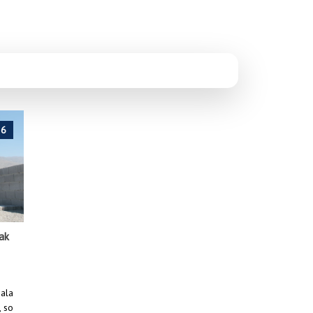
26
kak
Anasayfa
/
Haberler
/
Erzincan Kitap Fuarı’na yoğun ilgi
mala
, so