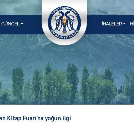
GÜNCEL
İHALELER
H
an Kitap Fuarı’na yoğun ilgi