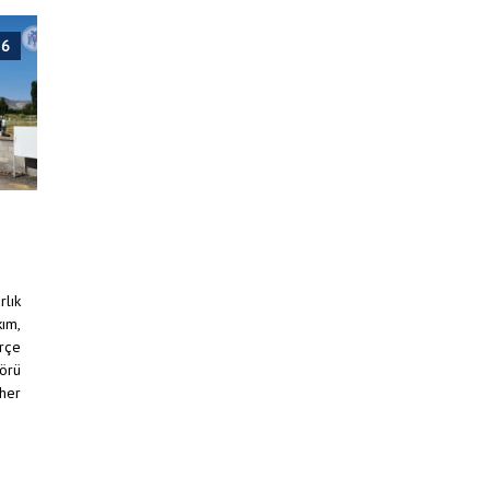
26
lık
ım,
erçe
görü
 her