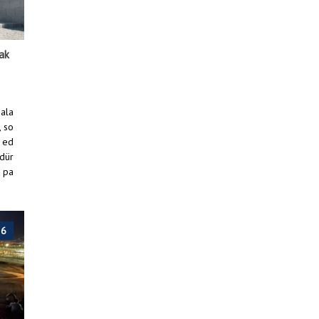
kak
mala
, so
 ed
üdür
e pa
Anasayfa
/
Haberler
/
Dörtyol Kavşağına Çiçek Dikimi
26