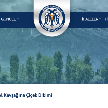
GÜNCEL
İHALELER
H
l Kavşağına Çiçek Dikimi