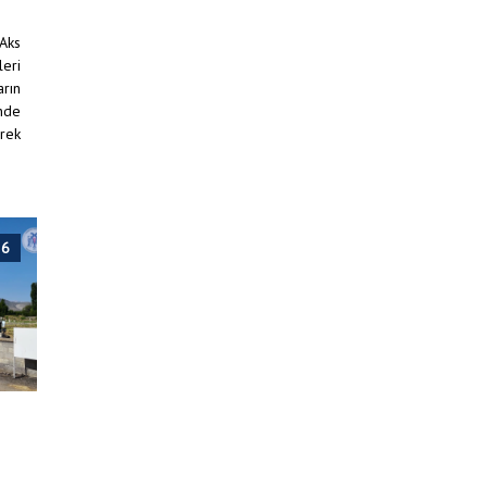
 Aks
leri
arın
inde
erek
26