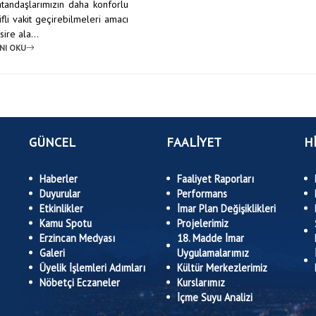
Vatandaşlarımızın daha konforlu
fli vakit geçirebilmeleri amacı
ire ala...
NI OKU
GÜNCEL
FAALİYET
H
Haberler
Faaliyet Raporları
Duyurular
Performans
Etkinlikler
İmar Plan Değişiklikleri
Kamu Spotu
Projelerimiz
Erzincan Medyası
18. Madde İmar
Galeri
Uygulamalarımız
Üyelik İşlemleri Adımları
Kültür Merkezlerimiz
Nöbetçi Eczaneler
Kurslarımız
İçme Suyu Analizi