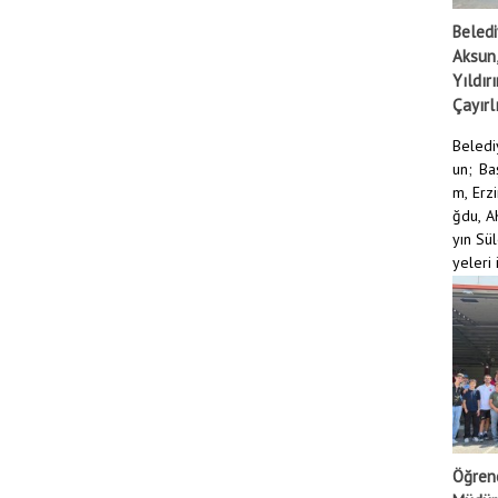
Beledi
Aksun,
Yıldır
Çayırlı
Beledi
un; Ba
m, Erz
ğdu, AK
yın Sü
yeleri i
DEVAMI
Öğrenc