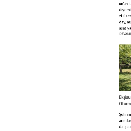
un’un 
diyemi
zi üze
day, ar
asat yap
DEVAMI
Ekşisu
Oturma
Şehrim
arından
da çal