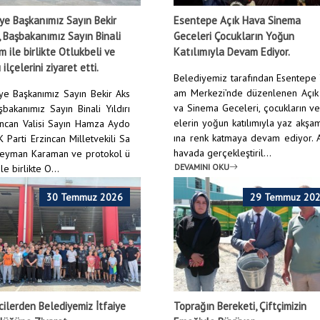
ye Başkanımız Sayın Bekir
Esentepe Açık Hava Sinema
 Başbakanımız Sayın Binali
Geceleri Çocukların Yoğun
ım ile birlikte Otlukbeli ve
Katılımıyla Devam Ediyor.
 ilçelerini ziyaret etti.
Belediyemiz tarafından Esentepe
am Merkezi’nde düzenlenen Açık
ye Başkanımız Sayın Bekir Aks
va Sinema Geceleri, çocukların ve
şbakanımız Sayın Binali Yıldırı
elerin yoğun katılımıyla yaz akşa
incan Valisi Sayın Hamza Aydo
ına renk katmaya devam ediyor. 
 Parti Erzincan Milletvekili Sa
havada gerçekleştiril...
leyman Karaman ve protokol ü
DEVAMINI OKU
le birlikte O...
NI OKU
30 Temmuz 2026
29 Temmuz 20
ilerden Belediyemiz İtfaiye
Toprağın Bereketi, Çiftçimizin