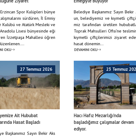
lüğüne Ziyaret
Emeğiyle Büyüyor
Erzincan Spor Kulüpleri bünye
Belediye Başkanımız Sayın Bekir
alışmalarını sürdüren, İl Emniy
un, belediyemiz ve kıymetli çiftçi
r Kulübü ve Atatürk Mesleki ve
miz tarafından üretilen hububatl
 Anadolu Lisesi bünyesinde eği
Toprak Mahsulleri Ofisi’ne teslim
ren İzzetpaşa Mahallesi öğren
kıymetli çiftçilerimizi ziyaret ed
 düzenlenen....
hasat dönemin...
NI OKU
DEVAMINI OKU
27 Temmuz 2026
23 Temmuz 20
yemize Ait Hububat
Hacı Hafız Mezarlığı’nda
arında Hasat Başladı
başladığımız çalışmalar devam
ediyor.
ye Başkanımız Sayın Bekir Aks