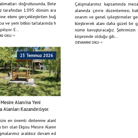
talimatları doğrultusunda, Bele
Çalışmalarımız kapsamında mezar
z tarafından 1.095 dönüm ara
alanında çevre düzenlemesi, bak
rine ekimi gerçekleştirilen buğ
onarım ve genel iyileştirmeler g
pa ve yem bitkisi tarlalarında h
kleştirerek alanı daha güzel bir 
ılıyor. E...
nüme kavuşturacağız. Şehrimizin
NI OKU
köşesinde olduğu gib...
DEVAMINI OKU
23 Temmuz 2026
 Mesire Alanı’na Yeni
 Alanları Kazandırılıyor.
izin en önemli dinlenme alanl
 biri olan Ekşisu Mesire Alanın
ışmalarımız aralıksız devam ed