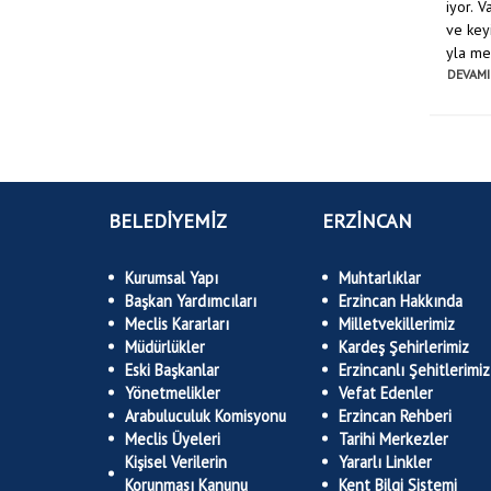
iyor. 
ve keyi
yla mes
DEVAMI
BELEDİYEMİZ
ERZİNCAN
Kurumsal Yapı
Muhtarlıklar
Başkan Yardımcıları
Erzincan Hakkında
Meclis Kararları
Milletvekillerimiz
Müdürlükler
Kardeş Şehirlerimiz
Eski Başkanlar
Erzincanlı Şehitlerimiz
Yönetmelikler
Vefat Edenler
Arabuluculuk Komisyonu
Erzincan Rehberi
Meclis Üyeleri
Tarihi Merkezler
Kişisel Verilerin
Yararlı Linkler
Korunması Kanunu
Kent Bilgi Sistemi