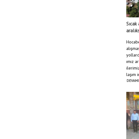
Sıcak 
aralık
Hocabe
alışmas
yollard
ımız a
ilerim
laşım i
DEVAMI