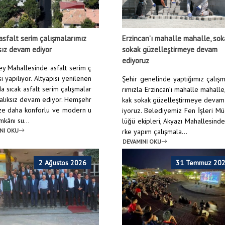
asfalt serim çalışmalarımız
Erzincan’ı mahalle mahalle, so
sız devam ediyor
sokak güzelleştirmeye devam
ediyoruz
y Mahallesinde asfalt serim ç
ı yapılıyor. Altyapısı yenilenen
Şehir genelinde yaptığımız çalış
a sıcak asfalt serim çalışmalar
rımızla Erzincan’ı mahalle mahalle
ralıksız devam ediyor. Hemşehr
kak sokak güzelleştirmeye devam
ize daha konforlu ve modern u
iyoruz. Belediyemiz Fen İşleri M
mkânı su...
lüğü ekipleri, Akyazı Mahallesind
NI OKU
rke yapım çalışmala...
DEVAMINI OKU
2 Ağustos 2026
31 Temmuz 20