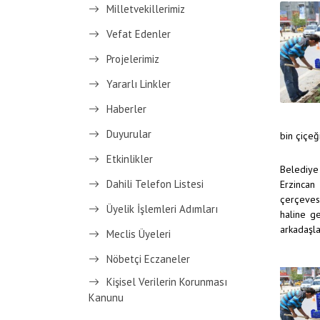
Milletvekillerimiz
Vefat Edenler
Projelerimiz
Yararlı Linkler
Haberler
Duyurular
bin çiçeğ
Etkinlikler
Belediye 
Dahili Telefon Listesi
Erzincan
çerçevesi
Üyelik İşlemleri Adımları
haline g
arkadaşla
Meclis Üyeleri
Nöbetçi Eczaneler
Kişisel Verilerin Korunması
Kanunu