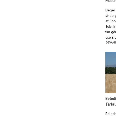
Müdür
Değer 
sinde ç
et Spo
Teknik
tim gö
cileri,
DEVAMI
Beledi
Tarlal
Beledi