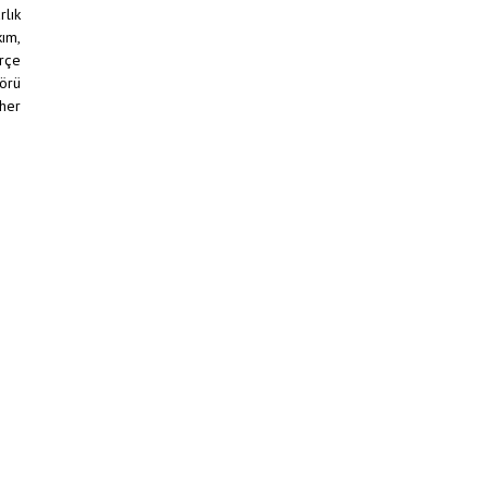
lık
ım,
erçe
görü
 her