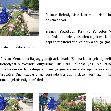
Erzincan Belediyesinin, kent merkezinde bul
devam ediyor.
Erzincan Belediyesi Park ve Bahçeler M
tarafından özenle yetiştirilen çiçekler, ken
Yapılan yeşillendirme ve park alanı çalışm
i daha toprakla buluşturdu.
Başkanı Cemalettin Başsoy yaptığı açıklamada "Şu ana kadar şehir genelin
 Belediyesi bünyesinde oluşturulan Bitki Parkı ile daha yeşil bir Erzin
nde halkımızın da desteğiyle büyük çalışmalara imza atacağız ve yapılan ça
etireceğiz. Önümüzdeki 5 yıl içerisinde kişi başına düşen yeşil alan mi
rıma teşekkür ediyorum" dedi.