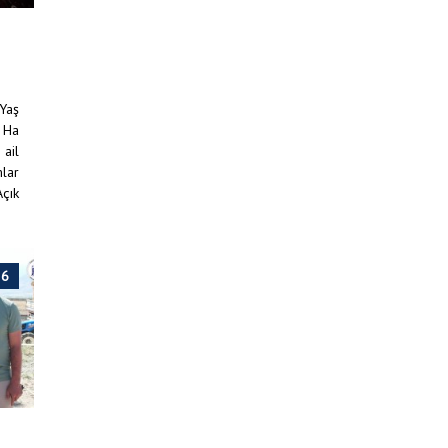
 Yaş
 Ha
 ail
mlar
Açık
26