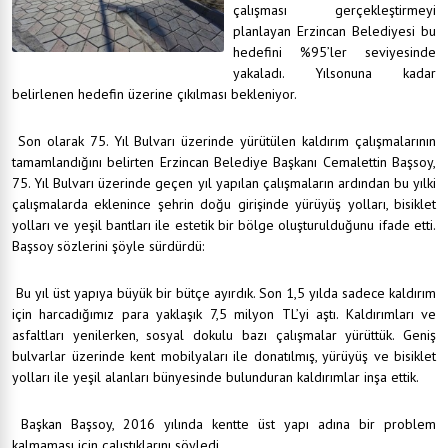
çalışması gerçekleştirmeyi
planlayan Erzincan Belediyesi bu
hedefini %95’ler seviyesinde
yakaladı. Yılsonuna kadar
belirlenen hedefin üzerine çıkılması bekleniyor.
Son olarak 75. Yıl Bulvarı üzerinde yürütülen kaldırım çalışmalarının
tamamlandığını belirten Erzincan Belediye Başkanı Cemalettin Başsoy,
75. Yıl Bulvarı üzerinde geçen yıl yapılan çalışmaların ardından bu yılki
çalışmalarda eklenince şehrin doğu girişinde yürüyüş yolları, bisiklet
yolları ve yeşil bantları ile estetik bir bölge oluşturulduğunu ifade etti.
Başsoy sözlerini şöyle sürdürdü:
Bu yıl üst yapıya büyük bir bütçe ayırdık. Son 1,5 yılda sadece kaldırım
için harcadığımız para yaklaşık 7,5 milyon TL’yi aştı. Kaldırımları ve
asfaltları yenilerken, sosyal dokulu bazı çalışmalar yürüttük. Geniş
bulvarlar üzerinde kent mobilyaları ile donatılmış, yürüyüş ve bisiklet
yolları ile yeşil alanları bünyesinde bulunduran kaldırımlar inşa ettik.
Başkan Başsoy, 2016 yılında kentte üst yapı adına bir problem
kalmaması için çalıştıklarını söyledi.