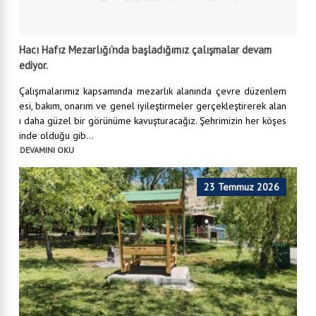
ediyor.
Çalışmalarımız kapsamında mezarlık alanında çevre düzenlem
esi, bakım, onarım ve genel iyileştirmeler gerçekleştirerek alan
ı daha güzel bir görünüme kavuşturacağız. Şehrimizin her köşes
inde olduğu gib...
DEVAMINI OKU
23 Temmuz 2026
Ekşisu Mesire Alanı’na Yeni Oturma Alanları Kazandırılıyor.
Şehrimizin en önemli dinlenme alanlarından biri olan Ekşisu Me