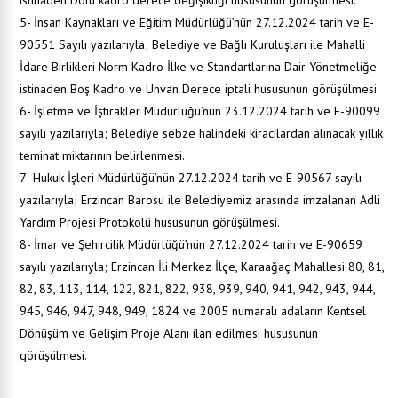
istinaden Dolu kadro derece değişikliği hususunun görüşülmesi.
5- İnsan Kaynakları ve Eğitim Müdürlüğü’nün 27.12.2024 tarih ve E-
90551 Sayılı yazılarıyla; Belediye ve Bağlı Kuruluşları ile Mahalli
İdare Birlikleri Norm Kadro İlke ve Standartlarına Dair Yönetmeliğe
istinaden Boş Kadro ve Unvan Derece iptali hususunun görüşülmesi.
6- İşletme ve İştirakler Müdürlüğü’nün 23.12.2024 tarih ve E-90099
sayılı yazılarıyla; Belediye sebze halindeki kiracılardan alınacak yıllık
teminat miktarının belirlenmesi.
7- Hukuk İşleri Müdürlüğü’nün 27.12.2024 tarih ve E-90567 sayılı
yazılarıyla; Erzincan Barosu ile Belediyemiz arasında imzalanan Adli
Yardım Projesi Protokolü hususunun görüşülmesi.
8- İmar ve Şehircilik Müdürlüğü’nün 27.12.2024 tarih ve E-90659
sayılı yazılarıyla; Erzincan İli Merkez İlçe, Karaağaç Mahallesi 80, 81,
82, 83, 113, 114, 122, 821, 822, 938, 939, 940, 941, 942, 943, 944,
945, 946, 947, 948, 949, 1824 ve 2005 numaralı adaların Kentsel
Dönüşüm ve Gelişim Proje Alanı ilan edilmesi hususunun
görüşülmesi.