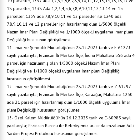
10 parseller, 1337 ada 1,2,3,4,5,6,7,8,9,10,11,12,13,14,15,16,17 ve
18 parseller, 1338 Ada 1,2,3,4,5,6,7,8,9,10,11,12,13,14 ve 15
parseller, 1339 ada 7,8,9,10,11 ve 12 parseller ile 1340 ada
7,8,9,10,11 ve 12 parseller için hazırlanmış olan 1/5000 ölçekli
Nazım İmar Planı Değişikliği ve 1/1000 ölçekli uygulama İmar planı
Değişikliği hususunun görüşülmesi.
11- İmar ve Şehircilik Müdürlüğü’nün 28.12.2023 tarih ve E-61273
sayılı yazılarıyla; Erzincan İli Merkez İlçe, İnönü Mahallesi 556 ada 4
parsel için hazırlanmış olan 1/5000 ölçekli Nazım İmar Planı
Değişikliği ve 1/1000 ölçekli uygulama İmar planı Değişikliği
hususunun görüşülmesi.
12- İmar ve Şehircilik Müdürlüğü’nün 28.12.2023 tarih ve Z-61297
sayılı yazılarıyla; Erzincan İli Merkez İlçe, Karaağaç Mahallesi 1250
ada 21 parsel için hazırlanmış olan 1/1000 ölçekli uygulama İmar
planı Değişikliği hususunun görüşülmesi.
13- Özel Kalem Müdürlüğü’nün 26.12.2023 tarih ve E-60985 sayılı
yazılarıyla; Erzincan Barosu ile Belediyemiz arasında imzalanan Adli
Yardım Projesi Protokolü hususunun görüşülmesi.