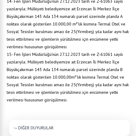
14- Fen İşleri Müdürlüğü’nün 27.12.2023 tarih ve Z-61063 sayılı
yazılarıyla; Mülkiyeti belediyemize ait Erzincan İli Merkez İlçe
Büyükçakırman 143 Ada 134 numaralı parsel üzerinde planda A
noktası olarak gösterilen 10.000,00 m²’lik kısmına Termal Otel ve
Sosyal Tesisler kurulması amacı ile 25(Yirmibeş) yıla kadar ayni hak
tesis ettirilmesi ve işlemlerin yürütülmesi için encümene yetki
verilmesi hususunun görüşülmesi.
15- Fen İşleri Müdürlüğü’nün 27.12.2023 tarih ve Z-61061 sayılı
yazılarıyla; Mülkiyeti belediyemize ait Erzincan İli Merkez İlçe
Büyükçakırman 143 Ada 134 numaralı parsel üzerinde planda B
noktası olarak gösterilen 10.000,00m²’lik kısmına Termal Otel ve
Sosyal Tesisler kurulması amacı ile 25(Yirmibeş) yıla kadar ayni hak
tesis ettirilmesi ve işlemlerin yürütülmesi için encümene yetki
verilmesi hususunun görüşülmesi.
DİĞER DUYURULAR