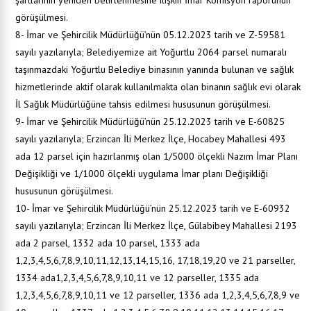
şartlarının yeniden belirlenmesine ilişkin İmar Komisyon raporunun
görüşülmesi.
8- İmar ve Şehircilik Müdürlüğü’nün 05.12.2023 tarih ve Z-59581
sayılı yazılarıyla; Belediyemize ait Yoğurtlu 2064 parsel numaralı
taşınmazdaki Yoğurtlu Belediye binasının yanında bulunan ve sağlık
hizmetlerinde aktif olarak kullanılmakta olan binanın sağlık evi olarak
İl Sağlık Müdürlüğüne tahsis edilmesi hususunun görüşülmesi.
9- İmar ve Şehircilik Müdürlüğü’nün 25.12.2023 tarih ve E-60825
sayılı yazılarıyla; Erzincan İli Merkez İlçe, Hocabey Mahallesi 493
ada 12 parsel için hazırlanmış olan 1/5000 ölçekli Nazım İmar Planı
Değişikliği ve 1/1000 ölçekli uygulama İmar planı Değişikliği
hususunun görüşülmesi.
10- İmar ve Şehircilik Müdürlüğü’nün 25.12.2023 tarih ve E-60932
sayılı yazılarıyla; Erzincan İli Merkez İlçe, Gülabibey Mahallesi 2193
ada 2 parsel, 1332 ada 10 parsel, 1333 ada
1,2,3,4,5,6,7,8,9,10,11,12,13,14,15,16, 17,18,19,20 ve 21 parseller,
1334 ada1,2,3,4,5,6,7,8,9,10,11 ve 12 parseller, 1335 ada
1,2,3,4,5,6,7,8,9,10,11 ve 12 parseller, 1336 ada 1,2,3,4,5,6,7,8,9 ve