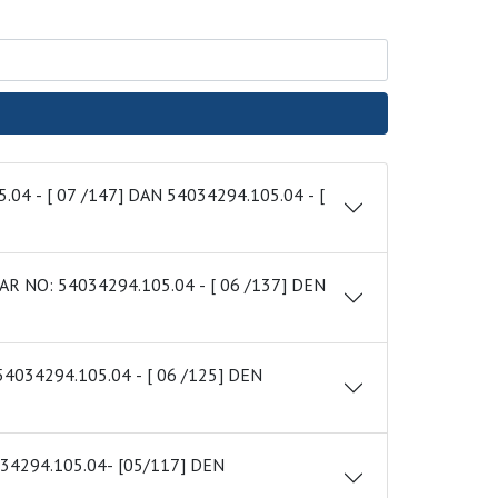
Anasayfa
/
Meclis Kararları
/
Meclis Kararları