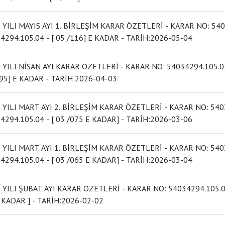
I MAYIS AYI 1. BİRLEŞİM KARAR ÖZETLERİ - KARAR NO: 54034294.105.04 - [ 05 /096] DAN
54034294.105.04 - [ 05 /116] E KADAR - TARİH:2026-05-04
SAN AYI KARAR ÖZETLERİ - KARAR NO: 54034294.105.04 - [ 04/077] DEN 54034294.105.04 - [
04/095] E KADAR - TARİH:2026-04-03
I MART AYI 2. BİRLEŞİM KARAR ÖZETLERİ - KARAR NO: 54034294.105.04 - [ 03 /066] DAN
54034294.105.04 - [ 03 /075 E KADAR] - TARİH:2026-03-06
I MART AYI 1. BİRLEŞİM KARAR ÖZETLERİ - KARAR NO: 54034294.105.04 - [ 03 /053] DEN
54034294.105.04 - [ 03 /065 E KADAR] - TARİH:2026-03-04
AT AYI KARAR ÖZETLERİ - KARAR NO: 54034294.105.04 - [ 02 /038] DEN 54034294.105.04 - [ 02
/052 KADAR ] - TARİH:2026-02-02