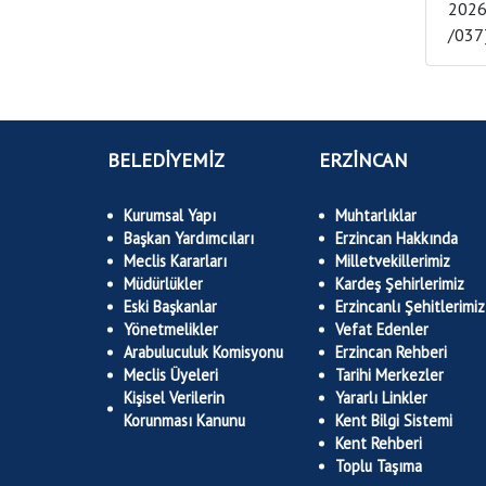
2026 YILI MEC
BELEDİYEMİZ
ERZİNCAN
Kurumsal Yapı
Muhtarlıklar
Başkan Yardımcıları
Erzincan Hakkında
Meclis Kararları
Milletvekillerimiz
Müdürlükler
Kardeş Şehirlerimiz
Eski Başkanlar
Erzincanlı Şehitlerimiz
Yönetmelikler
Vefat Edenler
Arabuluculuk Komisyonu
Erzincan Rehberi
Meclis Üyeleri
Tarihi Merkezler
Kişisel Verilerin
Yararlı Linkler
Korunması Kanunu
Kent Bilgi Sistemi
Kent Rehberi
Toplu Taşıma