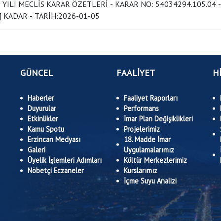
LİS KARAR ÖZETLERİ - KARAR NO: 54034294.105.04 - [ 01 /001]DEN 54034294.105.04 - [ 01
/037] KADAR - TARİH:2026-01-05
GÜNCEL
FAALİYET
H
Haberler
Faaliyet Raporları
Duyurular
Performans
Etkinlikler
İmar Plan Değişiklikleri
Kamu Spotu
Projelerimiz
Erzincan Medyası
18. Madde İmar
Galeri
Uygulamalarımız
Üyelik İşlemleri Adımları
Kültür Merkezlerimiz
Nöbetçi Eczaneler
Kurslarımız
İçme Suyu Analizi