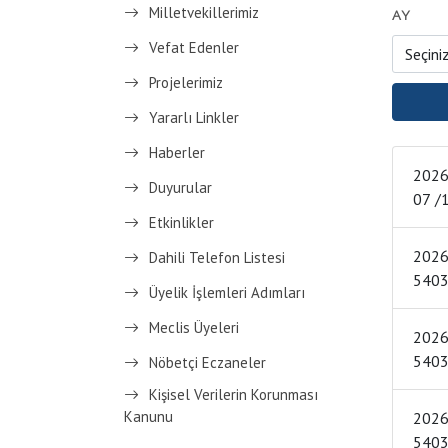
Milletvekillerimiz
AY
Vefat Edenler
Projelerimiz
Yararlı Linkler
Haberler
2026 YILI T
Duyurular
Etkinlikler
2026 YIL
Dahili Telefon Listesi
Üyelik İşlemleri Adımları
Meclis Üyeleri
2026 YIL
Nöbetçi Eczaneler
Kişisel Verilerin Korunması
Kanunu
2026 YIL