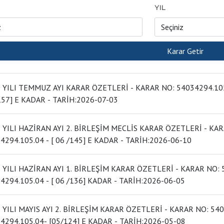
YIL
EMMUZ AYI KARAR ÖZETLERİ - KARAR NO: 54034294.105.04 - [ 07 /147] DAN 54034294.105.04 - [
07 /157] E KADAR - TARİH:2026-07-03
I HAZİRAN AYI 2. BİRLEŞİM MECLİS KARAR ÖZETLERİ - KARAR NO: 54034294.105.04 - [ 06 /137] DEN
54034294.105.04 - [ 06 /145] E KADAR - TARİH:2026-06-10
I HAZİRAN AYI 1. BİRLEŞİM KARAR ÖZETLERİ - KARAR NO: 54034294.105.04 - [ 06 /125] DEN
54034294.105.04 - [ 06 /136] KADAR - TARİH:2026-06-05
I MAYIS AYI 2. BİRLEŞİM KARAR ÖZETLERİ - KARAR NO: 54034294.105.04- [05/117] DEN
54034294.105.04- [05/124] E KADAR - TARİH:2026-05-08