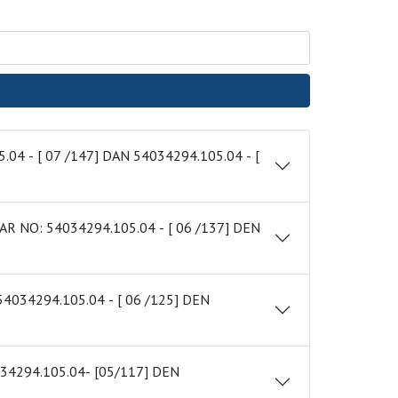
Anasayfa
/
Meclis Kararları
/
Meclis Kararları