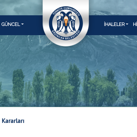
GÜNCEL
İHALELER
H
 Kararları