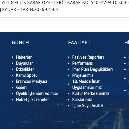
LİS KARAR ÖZETLERİ - KARAR NO: 54034294.105.04 - [ 01 /001]DEN 54034294.105.04 - [ 01
/037] KADAR - TARİH:2026-01-05
GÜNCEL
FAALİYET
H
Haberler
Faaliyet Raporları
Duyurular
Performans
Etkinlikler
İmar Plan Değişiklikleri
Kamu Spotu
Projelerimiz
Erzincan Medyası
18. Madde İmar
Galeri
Uygulamalarımız
Üyelik İşlemleri Adımları
Kültür Merkezlerimiz
Nöbetçi Eczaneler
Kurslarımız
İçme Suyu Analizi