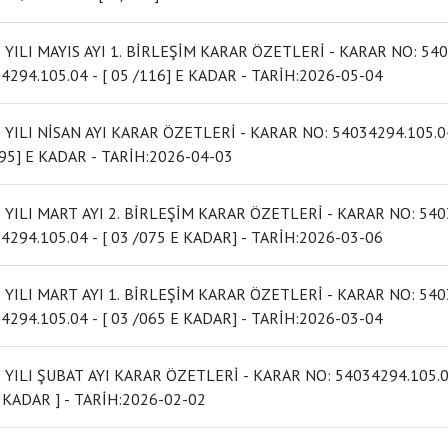
I MAYIS AYI 1. BİRLEŞİM KARAR ÖZETLERİ - KARAR NO: 54034294.105.04 - [ 05 /096] DAN
54034294.105.04 - [ 05 /116] E KADAR - TARİH:2026-05-04
SAN AYI KARAR ÖZETLERİ - KARAR NO: 54034294.105.04 - [ 04/077] DEN 54034294.105.04 - [
04/095] E KADAR - TARİH:2026-04-03
I MART AYI 2. BİRLEŞİM KARAR ÖZETLERİ - KARAR NO: 54034294.105.04 - [ 03 /066] DAN
54034294.105.04 - [ 03 /075 E KADAR] - TARİH:2026-03-06
I MART AYI 1. BİRLEŞİM KARAR ÖZETLERİ - KARAR NO: 54034294.105.04 - [ 03 /053] DEN
54034294.105.04 - [ 03 /065 E KADAR] - TARİH:2026-03-04
AT AYI KARAR ÖZETLERİ - KARAR NO: 54034294.105.04 - [ 02 /038] DEN 54034294.105.04 - [ 02
/052 KADAR ] - TARİH:2026-02-02