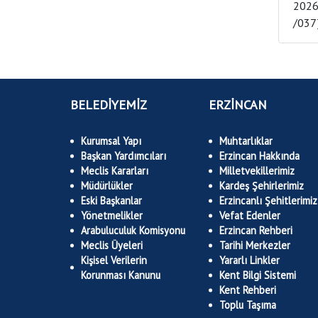
2026 YILI MEC
BELEDİYEMİZ
ERZİNCAN
Kurumsal Yapı
Muhtarlıklar
Başkan Yardımcıları
Erzincan Hakkında
Meclis Kararları
Milletvekillerimiz
Müdürlükler
Kardeş Şehirlerimiz
Eski Başkanlar
Erzincanlı Şehitlerimiz
Yönetmelikler
Vefat Edenler
Arabuluculuk Komisyonu
Erzincan Rehberi
Meclis Üyeleri
Tarihi Merkezler
Kişisel Verilerin
Yararlı Linkler
Korunması Kanunu
Kent Bilgi Sistemi
Kent Rehberi
Toplu Taşıma