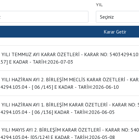
YIL
EMMUZ AYI KARAR ÖZETLERİ - KARAR NO: 54034294.105.04 - [ 07 /147] DAN 54034294.105.04 - [
07 /157] E KADAR - TARİH:2026-07-03
I HAZİRAN AYI 2. BİRLEŞİM MECLİS KARAR ÖZETLERİ - KARAR NO: 54034294.105.04 - [ 06 /137] DEN
54034294.105.04 - [ 06 /145] E KADAR - TARİH:2026-06-10
I HAZİRAN AYI 1. BİRLEŞİM KARAR ÖZETLERİ - KARAR NO: 54034294.105.04 - [ 06 /125] DEN
54034294.105.04 - [ 06 /136] KADAR - TARİH:2026-06-05
I MAYIS AYI 2. BİRLEŞİM KARAR ÖZETLERİ - KARAR NO: 54034294.105.04- [05/117] DEN
54034294.105.04- [05/124] E KADAR - TARİH:2026-05-08