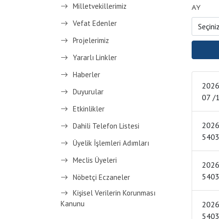
Milletvekillerimiz
AY
Vefat Edenler
Projelerimiz
Yararlı Linkler
Haberler
2026 YILI T
Duyurular
Etkinlikler
2026 YIL
Dahili Telefon Listesi
Üyelik İşlemleri Adımları
Meclis Üyeleri
2026 YIL
Nöbetçi Eczaneler
Kişisel Verilerin Korunması
Kanunu
2026 YIL